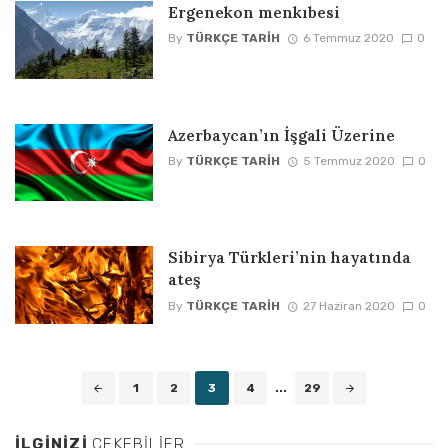
Ergenekon menkıbesi
By
TÜRKÇE TARIH
6 Temmuz 2020
0
Azerbaycan’ın İşgali Üzerine
By
TÜRKÇE TARIH
5 Temmuz 2020
0
Sibirya Türkleri’nin hayatında
ateş
By
TÜRKÇE TARIH
27 Haziran 2020
0
Posts
1
2
3
4
...
29
navigation
İLGINIZI
ÇEKEBILIER