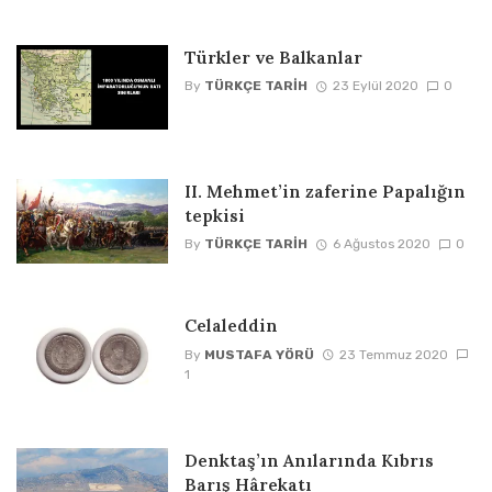
Türkler ve Balkanlar
By
TÜRKÇE TARIH
23 Eylül 2020
0
II. Mehmet’in zaferine Papalığın
tepkisi
By
TÜRKÇE TARIH
6 Ağustos 2020
0
Celaleddin
By
MUSTAFA YÖRÜ
23 Temmuz 2020
1
Denktaş’ın Anılarında Kıbrıs
Barış Hârekatı