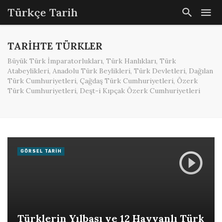
Türkçe Tarih
TARIHTE TÜRKLER
Büyük Türk İmparatorlukları, Türk Hanlıkları, Türk
Atabeylikleri, Anadolu Türk Beylikleri, Türk Devletleri, Dağılan
Türk Cumhuriyetleri, Çağdaş Türk Cumhuriyetleri, Özerk
Türk Cumhuriyetleri, Deşt-i Kıpçak Özerk Cumhuriyetleri
GÖRSEL TARIH
Türklerin Yılbaşı ve 12 Hayvanlı Türk