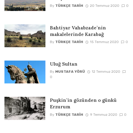
By
TÜRKÇE TARIH
20 Temmuz 2020
0
Bahtiyar Vahabzade’nin
makalelerinde Karabağ
By
TÜRKÇE TARIH
15 Temmuz 2020
0
Uluğ Sultan
By
MUSTAFA YÖRÜ
12 Temmuz 2020
0
Puşkin’in gözünden o günkü
Erzurum
By
TÜRKÇE TARIH
9 Temmuz 2020
0