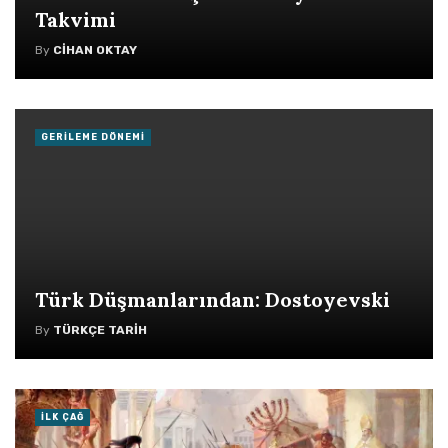
Takvimi
By
CIHAN OKTAY
GERILEME DÖNEMI
Türk Düşmanlarından: Dostoyevski
By
TÜRKÇE TARIH
İLK ÇAĞ