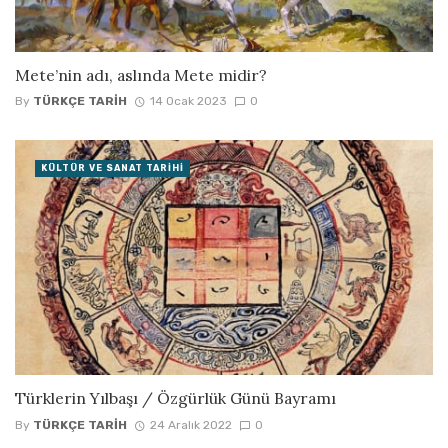
Mete’nin adı, aslında Mete midir?
By
TÜRKÇE TARIH
14 Ocak 2023
0
KÜLTÜR VE SANAT TARIHI
Türklerin Yılbaşı / Özgürlük Günü Bayramı
By
TÜRKÇE TARIH
24 Aralık 2022
0