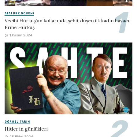
ATATÜRK DÖNEMI
Vecihi Hürkuş’un kollarında şehit düşen ilk kadın havacı:
Eribe Hürkuş
1 Kasım 2024
GÖRSEL TARIH
Hitler’in günlükleri
25 Ekim 2024