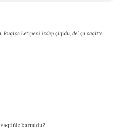
 Ruqiye Letipeni izdep çiqidu, del şu vaqitte
a vaqtiñiz barmidu?