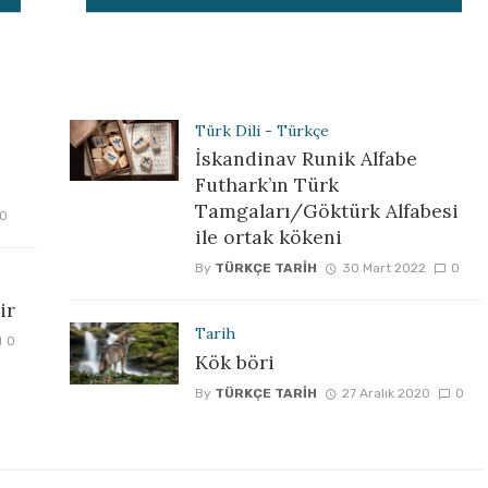
Türk Dili - Türkçe
İskandinav Runik Alfabe
Futhark’ın Türk
Tamgaları/Göktürk Alfabesi
0
ile ortak kökeni
By
TÜRKÇE TARIH
30 Mart 2022
0
ir
Tarih
0
Kök böri
By
TÜRKÇE TARIH
27 Aralık 2020
0