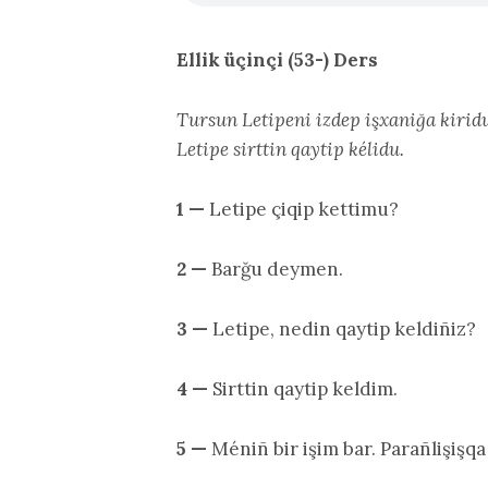
Ellik üçinçi (53-) Ders
Tursun Letipeni izdep işxaniğa kiridu.
Letipe sirttin qaytip kélidu.
1 —
Letipe çiqip kettimu?
2 —
Barğu deymen.
3 —
Letipe, nedin qaytip keldiñiz?
4 —
Sirttin qaytip keldim.
5 —
Méniñ bir işim bar. Parañlişişq