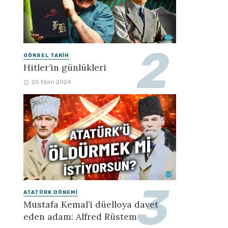
GÖRSEL TARIH
Hitler’in günlükleri
25 Ekim 2024
ATATÜRK DÖNEMI
Mustafa Kemal’i düelloya davet
eden adam: Alfred Rüstem