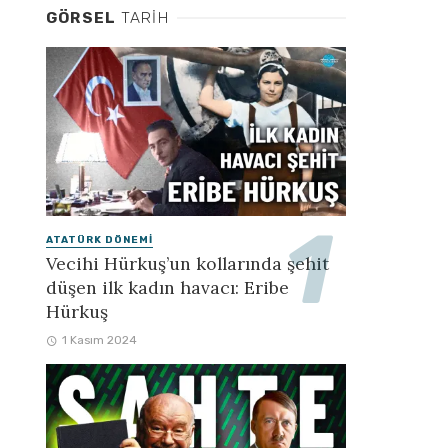
GÖRSEL
TARIH
ATATÜRK DÖNEMI
Vecihi Hürkuş’un kollarında şehit
düşen ilk kadın havacı: Eribe
Hürkuş
1 Kasım 2024