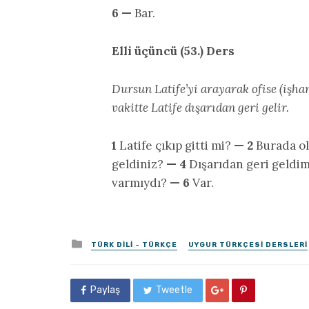
6 —
Bar.
Elli üçüncü (53.) Ders
Dursun Latife’yi arayarak ofise (işhan
vakitte Latife dışarıdan geri gelir.
1
Latife çıkıp gitti mi?
— 2
Burada ol
geldiniz?
— 4
Dışarıdan geri geldi
varmıydı?
— 6
Var.
Posted
TÜRK DILI - TÜRKÇE
UYGUR TÜRKÇESI DERSLERI
in
Paylaş
Tweetle