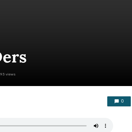
Ders
93 views
0