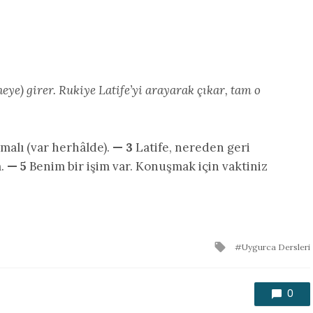
eye) girer. Rukiye Latife’yi arayarak çıkar, tam o
malı (var herhâlde).
— 3
Latife, nereden geri
m.
— 5
Benim bir işim var. Konuşmak için vaktiniz
Tagged
Uygurca Dersleri
with
0