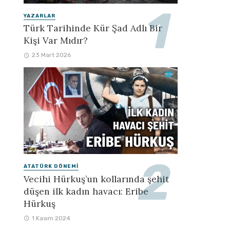
YAZARLAR
Türk Tarihinde Kür Şad Adlı Bir
Kişi Var Mıdır?
23 Mart 2026
ATATÜRK DÖNEMI
Vecihi Hürkuş’un kollarında şehit
düşen ilk kadın havacı: Eribe
Hürkuş
1 Kasım 2024