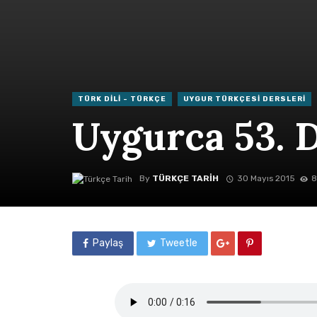
TÜRK DILI - TÜRKÇE
UYGUR TÜRKÇESI DERSLERI
Uygurca 53. 
By
TÜRKÇE TARIH
30 Mayıs 2015
8
Paylaş
Tweetle