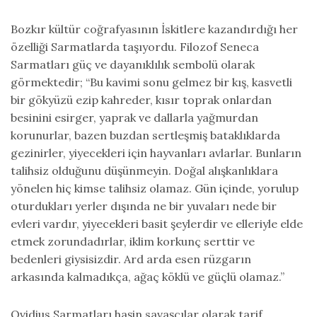
Bozkır kültür coğrafyasının İskitlere kazandırdığı her
özelliği Sarmatlarda taşıyordu. Filozof Seneca
Sarmatları güç ve dayanıklılık sembolü olarak
görmektedir; “Bu kavimi sonu gelmez bir kış, kasvetli
bir gökyüzü ezip kahreder, kısır toprak onlardan
besinini esirger, yaprak ve dallarla yağmurdan
korunurlar, bazen buzdan sertleşmiş bataklıklarda
gezinirler, yiyecekleri için hayvanları avlarlar. Bunların
talihsiz olduğunu düşünmeyin. Doğal alışkanlıklara
yönelen hiç kimse talihsiz olamaz. Gün içinde, yorulup
oturdukları yerler dışında ne bir yuvaları nede bir
evleri vardır, yiyecekleri basit şeylerdir ve elleriyle elde
etmek zorundadırlar, iklim korkunç serttir ve
bedenleri giysisizdir. Ard arda esen rüzgarın
arkasında kalmadıkça, ağaç köklü ve güçlü olamaz.”
Ovidius Sarmatları haşin savaşçılar olarak tarif