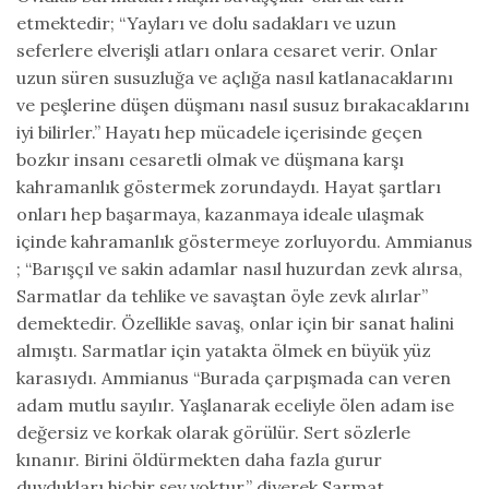
etmektedir; “Yayları ve dolu sadakları ve uzun
seferlere elverişli atları onlara cesaret verir. Onlar
uzun süren susuzluğa ve açlığa nasıl katlanacaklarını
ve peşlerine düşen düşmanı nasıl susuz bırakacaklarını
iyi bilirler.” Hayatı hep mücadele içerisinde geçen
bozkır insanı cesaretli olmak ve düşmana karşı
kahramanlık göstermek zorundaydı. Hayat şartları
onları hep başarmaya, kazanmaya ideale ulaşmak
içinde kahramanlık göstermeye zorluyordu. Ammianus
; “Barışçıl ve sakin adamlar nasıl huzurdan zevk alırsa,
Sarmatlar da tehlike ve savaştan öyle zevk alırlar”
demektedir. Özellikle savaş, onlar için bir sanat halini
almıştı. Sarmatlar için yatakta ölmek en büyük yüz
karasıydı. Ammianus “Burada çarpışmada can veren
adam mutlu sayılır. Yaşlanarak eceliyle ölen adam ise
değersiz ve korkak olarak görülür. Sert sözlerle
kınanır. Birini öldürmekten daha fazla gurur
duydukları hiçbir şey yoktur.” diyerek Sarmat