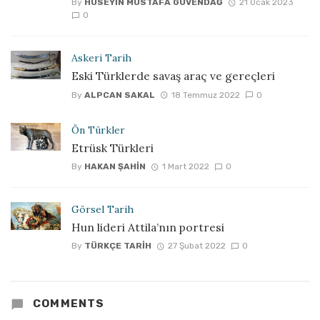
By
HÜSEYIN MUSTAFA GÜVENDAĞ
21 Ocak 2023
0
Askeri Tarih
Eski Türklerde savaş araç ve gereçleri
By
ALPCAN SAKAL
18 Temmuz 2022
0
Ön Türkler
Etrüsk Türkleri
By
HAKAN ŞAHIN
1 Mart 2022
0
Görsel Tarih
Hun lideri Attila’nın portresi
By
TÜRKÇE TARIH
27 Şubat 2022
0
COMMENTS