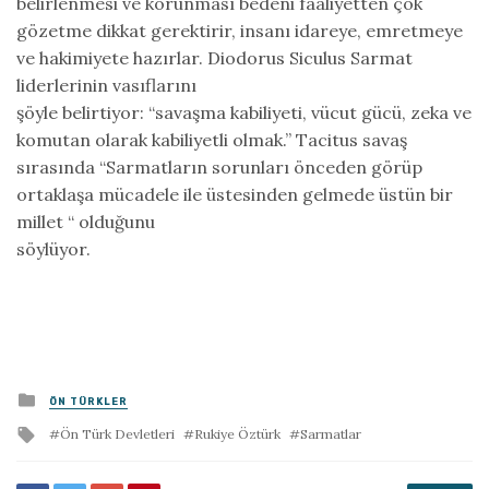
belirlenmesi ve korunması bedeni faaliyetten çok
gözetme dikkat gerektirir, insanı idareye, emretmeye
ve hakimiyete hazırlar. Diodorus Siculus Sarmat
liderlerinin vasıflarını
şöyle belirtiyor: “savaşma kabiliyeti, vücut gücü, zeka ve
komutan olarak kabiliyetli olmak.” Tacitus savaş
sırasında “Sarmatların sorunları önceden görüp
ortaklaşa mücadele ile üstesinden gelmede üstün bir
millet “ olduğunu
söylüyor.
Posted
ÖN TÜRKLER
in
Tagged
Ön Türk Devletleri
Rukiye Öztürk
Sarmatlar
with