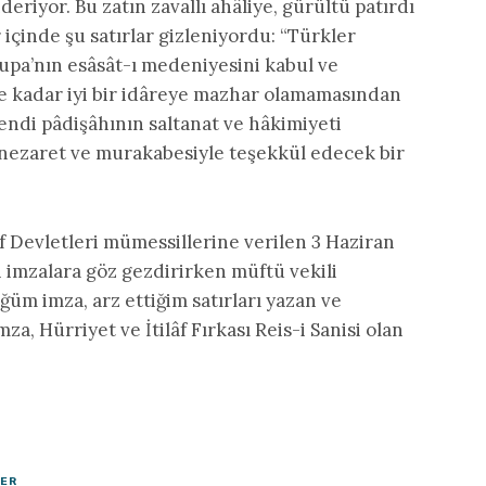
deriyor. Bu zatın zavallı ahâliye, gürültü patırdı
 içinde şu satırlar gizleniyordu: “Türkler
upa’nın esâsât-ı medeniyesini kabul ve
 kadar iyi bir idâreye mazhar olamamasından
 kendi pâdişâhının saltanat ve hâkimiyeti
 nezaret ve murakabesiyle teşekkül edecek bir
âf Devletleri mümessillerine verilen 3 Haziran
i imzalara göz gezdirirken müftü vekili
üm imza, arz ettiğim satırları yazan ve
za, Hürriyet ve İtilâf Fırkası Reis-i Sanisi olan
LER