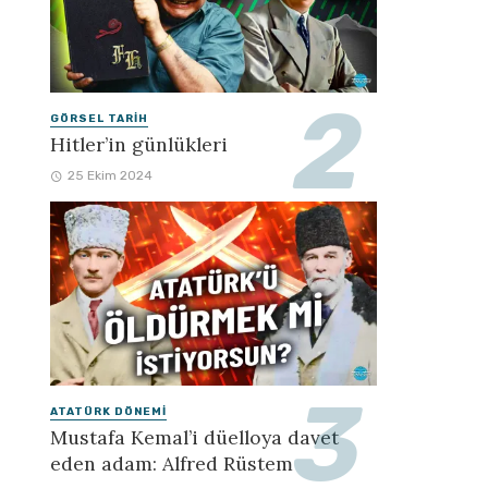
GÖRSEL TARIH
Hitler’in günlükleri
25 Ekim 2024
ATATÜRK DÖNEMI
Mustafa Kemal’i düelloya davet
eden adam: Alfred Rüstem