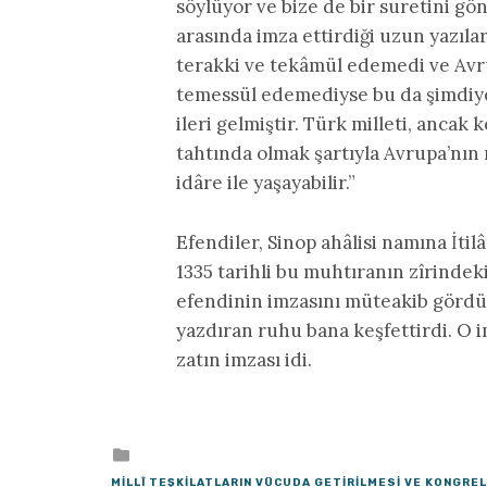
söylüyor ve bize de bir suretini gön
arasında imza ettirdiği uzun yazılar
terakki ve tekâmül edemedi ve Avr
temessül edemediyse bu da şimdiye
ileri gelmiştir. Türk milleti, ancak
tahtında olmak şartıyla Avrupa’nın
idâre ile yaşayabilir.”
Efendiler, Sinop ahâlisi namına İtil
1335 tarihli bu muhtıranın zîrindek
efendinin imzasını müteakib gördüğ
yazdıran ruhu bana keşfettirdi. O im
zatın imzası idi.
Posted
in
MILLÎ TEŞKILATLARIN VÜCUDA GETIRILMESI VE KONGRE