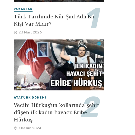
YAZARLAR
Türk Tarihinde Kür Şad Adlı Bir
Kişi Var Mıdır?
23 Mart 2026
ATATÜRK DÖNEMI
Vecihi Hürkuş’un kollarında şehit
düşen ilk kadın havacı: Eribe
Hürkuş
1 Kasım 2024