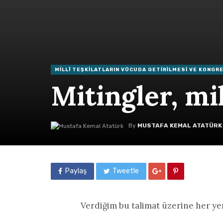
MILLÎ TEŞKILATLARIN VÜCUDA GETIRILMESI VE KONGR
Mitingler, mi
By
MUSTAFA KEMAL ATATÜRK
Paylaş
Tweetle
Verdiğim bu talimat üzerine her ye