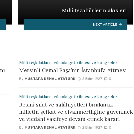
Millî tezahürlerin akisleri
NEXT ARTICLE
Millî teşkilatların vücuda getirilmesi ve kongreler
nı
Mersinli Cemal Paşa’nın İstanbul’a gitmesi
By
MUSTAFA KEMAL ATATÜRK
2 Ekim 1927
0
Millî teşkilatların vücuda getirilmesi ve kongreler
Resmî sıfat ve salâhiyetleri bırakarak
milletin şefkat ve civanmertliğine güvenmek
ve vicdani vazifeye devam etmek kararı
By
MUSTAFA KEMAL ATATÜRK
2 Ekim 1927
0