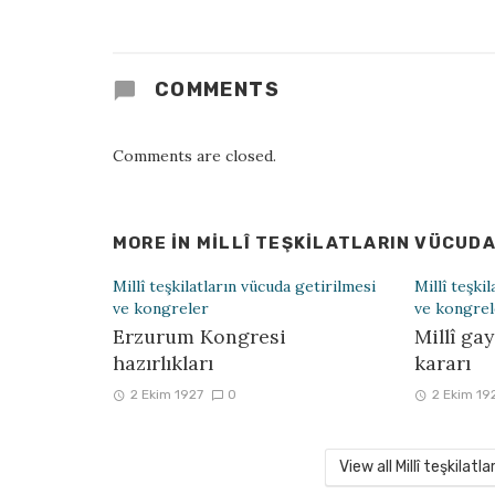
COMMENTS
Comments are closed.
MORE IN
MILLÎ TEŞKILATLARIN VÜCUDA
Millî teşkilatların vücuda getirilmesi
Millî teşki
ve kongreler
ve kongrel
Erzurum Kongresi
Millî ga
hazırlıkları
kararı
2 Ekim 1927
0
2 Ekim 19
View all Millî teşkilat