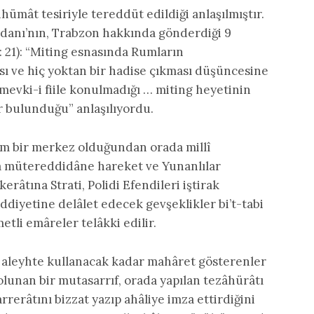
ümât tesiriyle tereddüt edildiği anlaşılmıştır.
danı’nın, Trabzon hakkında gönderdiği 9
: 21): “Miting esnasında Rumların
ı ve hiç yoktan bir hadise çıkması düşüncesine
mevki-i fiile konulmadığı … miting heyetinin
ır bulunduğu” anlaşılıyordu.
m bir merkez olduğundan orada millî
da mütereddidâne hareket ve Yunanlılar
râtına Strati, Polidi Efendileri iştirak
ddiyetine delâlet edecek gevşeklikler bi’t-tabi
etli emâreler telâkki edilir.
ı aleyhte kullanacak kadar mahâret gösterenler
 olunan bir mutasarrıf, orada yapılan tezâhürâtı
rerâtını bizzat yazıp ahâliye imza ettirdiğini