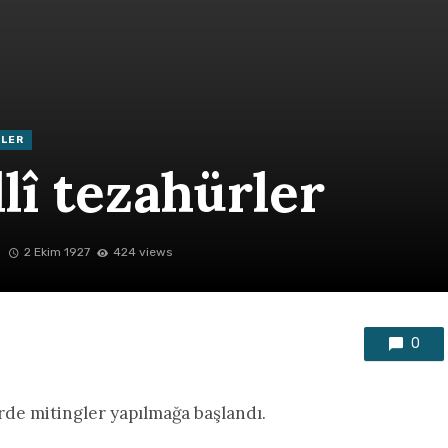
ELER
llî tezahürler
2 Ekim 1927
424 views
0
rde mitingler yapılmağa başlandı.