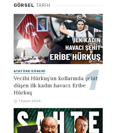
GÖRSEL
TARIH
ATATÜRK DÖNEMI
Vecihi Hürkuş’un kollarında şehit
düşen ilk kadın havacı: Eribe
Hürkuş
1 Kasım 2024