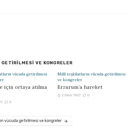
 GETIRILMESI VE KONGRELER
latların vücuda getirilmesi
Millî teşkilatların vücuda getirilmesi
er
ve kongreler
ye için ortaya atılma
Erzurum’a hareket
2 Ekim 1927
0
27
0
ların vücuda getirilmesi ve kongreler