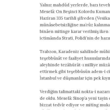
Yalnız mahdûd yerlerde, bazı tevehh
Meselâ: On Beşinci Kolordu Kuman
Haziran 335 tarihli şifreden (Vesika
münâsebetsizliğine ma’rûz kalınmas
binâen mitinge karar verilmiş iken 
ictimâında Strati, Polidi’nin de haz
Trabzon, Karadeniz sahilinde mühi
teşebbüsât ve faaliyet hususların
aleyhinde tezâhürât-ı milliye müzâke
ettirmek gibi teşebbüsün adem-i ci
İstanbul ve düşmanlar için pek kıym
Verdiğim talimattaki nokta-i nazar
de oldu. Meselâ: Sinop’a yeni tayin
bizzat tedvîr ediyor ve miting mukar