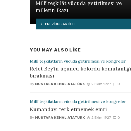
Millî teşkilât vücuda getirilmesi ve
milletin ikazı
PREVIOUS ARTICLE
YOU MAY ALSO LIKE
Millî teşkilatların vücuda getirilmesi ve kongreler
Refet Bey’in üçüncü kolordu komutanlığı
bırakması
By
MUSTAFA KEMAL ATATÜRK
2 Ekim 1927
0
Millî teşkilatların vücuda getirilmesi ve kongreler
Kumandayı terk etmemek emri
By
MUSTAFA KEMAL ATATÜRK
2 Ekim 1927
0