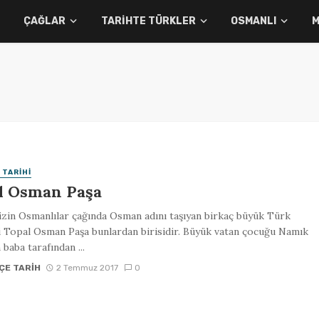
ÇAĞLAR
TARIHTE TÜRKLER
OSMANLI
M
 TARIHI
l Osman Paşa
zin Osmanlılar çağında Osman adını taşıyan birkaç büyük Türk
i Topal Osman Paşa bunlardan birisidir. Büyük vatan çocuğu Namık
 baba tarafından ...
ÇE TARIH
2 Temmuz 2017
0