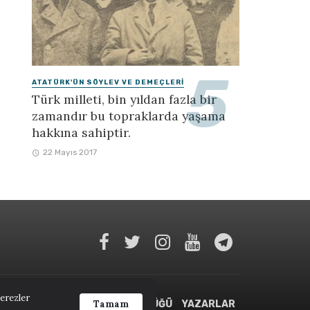
ATATÜRK'ÜN SÖYLEV VE DEMEÇLERI
Türk milleti, bin yıldan fazla bir
zamandır bu topraklarda yaşama
hakkına sahiptir.
22 Mayıs 2017
çerezler
APLAR
TARIH TERIMLERI SÖZLÜĞÜ
YAZARLAR
Tamam