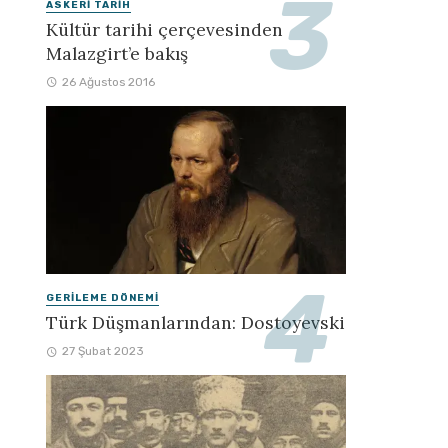
ASKERI TARIH
Kültür tarihi çerçevesinden
Malazgirt’e bakış
26 Ağustos 2016
GERILEME DÖNEMI
Türk Düşmanlarından: Dostoyevski
27 Şubat 2023