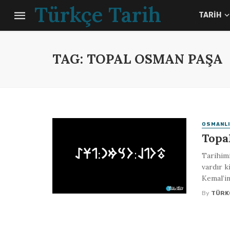
Türkçe Tarih
TARIH
TAG: TOPAL OSMAN PAŞA
OSMANLI
Topa
Tarihimi
vardır k
Kemal’in
By
TÜRK