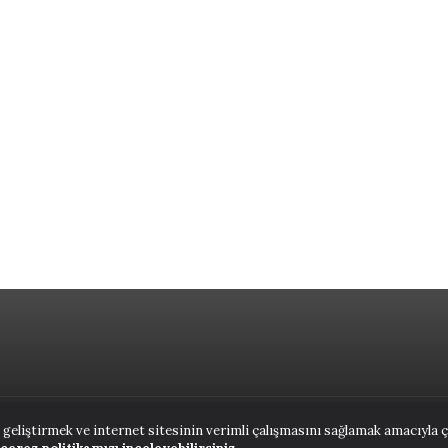
 geliştirmek ve internet sitesinin verimli çalışmasını sağlamak amacıyla 
ANASAYFA
NUTUK
KIT