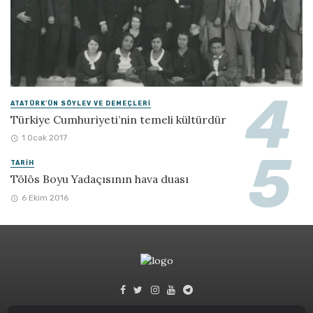
ATATÜRK'ÜN SÖYLEV VE DEMEÇLERI
Türkiye Cumhuriyeti’nin temeli kültürdür
1 Ocak 2017
TARIH
Tölös Boyu Yadaçısının hava duası
6 Ekim 2016