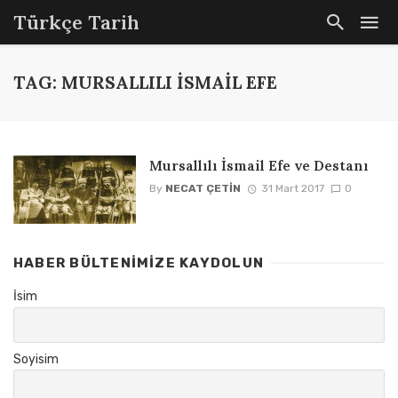
Türkçe Tarih
TAG: MURSALLILI İSMAIL EFE
Mursallılı İsmail Efe ve Destanı
By
NECAT ÇETIN
31 Mart 2017
0
HABER BÜLTENIMIZE KAYDOLUN
İsim
Soyisim