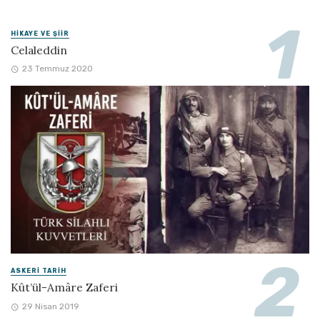
HIKAYE VE ŞIIR
Celaleddin
23 Temmuz 2020
ASKERI TARIH
Kût’ül-Amâre Zaferi
29 Nisan 2019