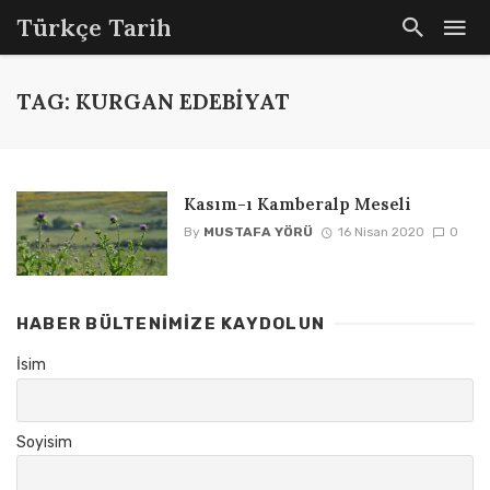
Türkçe Tarih
TAG: KURGAN EDEBIYAT
Kasım-ı Kamberalp Meseli
By
MUSTAFA YÖRÜ
16 Nisan 2020
0
HABER BÜLTENIMIZE KAYDOLUN
İsim
Soyisim