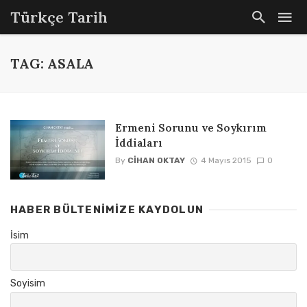
Türkçe Tarih
TAG: ASALA
Ermeni Sorunu ve Soykırım
İddiaları
By
CIHAN OKTAY
4 Mayıs 2015
0
HABER BÜLTENIMIZE KAYDOLUN
İsim
Soyisim