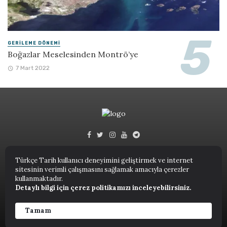
GERILEME DÖNEMI
Boğazlar Meselesinden Montrö’ye
7 Mart 2022
Türkçe Tarih kullanıcı deneyimini geliştirmek ve internet
sitesinin verimli çalışmasını sağlamak amacıyla çerezler
Türkçe Tarih © 2023.
kullanmaktadır.
Detaylı bilgi için çerez politikamızı inceleyebilirsiniz.
ANASAYFA
NUTUK
KITAPLAR
TARIH TERIMLERI SÖZLÜĞÜ
YAZARLAR
Tamam