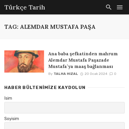
Türkçe Tarih
TAG: ALEMDAR MUSTAFA PAŞA
Ana baba şefkatinden mahrum
Alemdar Mustafa Paşazade
Mustafa’ya maaş bağlanması
By
TALHA HIZAL
20 Ocak 2024
0
HABER BÜLTENIMIZE KAYDOLUN
İsim
Soyisim