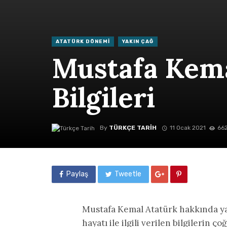
ATATÜRK DÖNEMI
YAKIN ÇAĞ
Mustafa Kema
Bilgileri
By
TÜRKÇE TARIH
11 Ocak 2021
662
Paylaş
Tweetle
Mustafa Kemal Atatürk hakkında ya
hayatı ile ilgili verilen bilgilerin