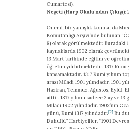
Cumartesi).
Neşeti (Harp Okulu’ndan Çıkışı):
2
Önemli bir yanlışlık konusu da Must
Komutanlığı Arşivi’nde bulunan “Özlü
8) olarak görülmektedir. Buradaki 1
kaynaklarda 1902 olarak çevrilmek
13 Mart tarihinde eğitim ve öğretim
öğretim yılı bitmektedir. 1317 Rumi y
kapsamaktadır. 1317 Rumi yılının top
arası Miladi 1901 yılındadır. 1901 yı
Haziran, Temmuz, Ağustos, Eylül, Ek
aittir. 1317 yılının sadece 2 ay ve 13
Miladi 1902 yılındadır. 1902’nin Oca
[2]
günü, Rumi 1317 yılındadır.
Bu dur
Duhullü” Harbiyeliler, “1901 Devres
de “1901-Piyade-8”dir.