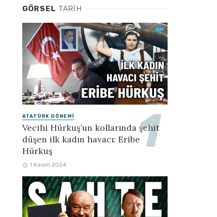
GÖRSEL
TARIH
ATATÜRK DÖNEMI
Vecihi Hürkuş’un kollarında şehit
düşen ilk kadın havacı: Eribe
Hürkuş
1 Kasım 2024