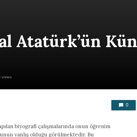
l Atatürk’ün Kü
 views
0
pılan biyografi çalışmalarında onun öğrenim
 çoğunun yanlış olduğu görülmektedir. Bu