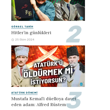
GÖRSEL TARIH
Hitler’in günlükleri
25 Ekim 2024
ATATÜRK DÖNEMI
Mustafa Kemal’i düelloya davet
eden adam: Alfred Rüstem