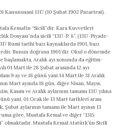
8 Kanunusani 1317 (10 Şubat 1902 Pazartesi).
afa Kemal’in “Sicili”dir. Kara Kuvvetleri
k Dosyası”nda sicili “1317-P. 8”, (1317-Piyade-
317 Rumi tarihi bazı kaynaklarda 1901, bazı
tedir. Bunun doğrusu 1901’dir. Okul o dönemde
e başlamakta, Aralık ayı sonunda da eğitim-
ılı 01 Mart ile 28 Şubat arasında 12 ayı
lam 9 ay ve 18 günü yani 14 Mart ile 31 Aralık
lının Mart ayında 18 gün, diğer Nisan, Mayıs,
im, Kasım ve Aralık aylarının tamamı 1317 yılına
 günü yani, 01 Ocak ile 13 Mart tarihleri arası
k, Şubat aylarının tamamı ile Mart ayının 13
uma göre, Mustafa Kemal ve diğer “1315
i” olmaktadır. Mustafa Kemal Atatürk’ün Sicili