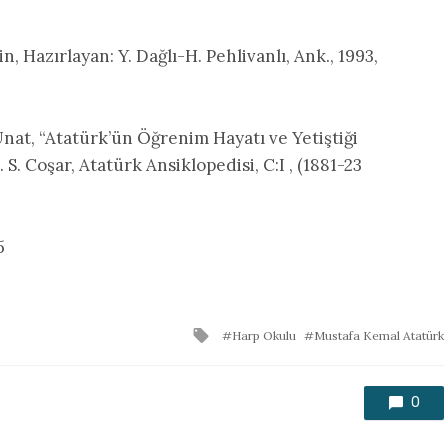
, Hazırlayan: Y. Dağlı-H. Pehlivanlı, Ank., 1993,
 R. Unat, “Atatürk’ün Öğrenim Hayatı ve Yetiştiği
. S. Coşar, Atatürk Ansiklopedisi, C:I , (1881-23
5
Tagged
Harp Okulu
Mustafa Kemal Atatürk
with
0