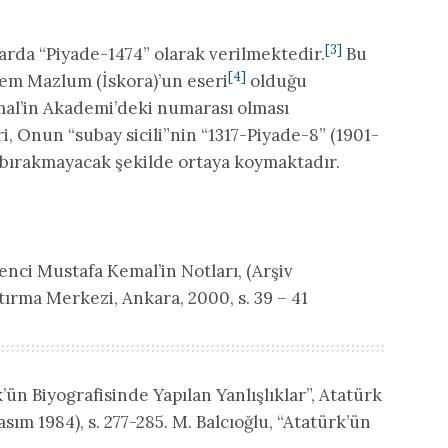
[3]
larda “Piyade-1474” olarak verilmektedir.
Bu
[4]
rem Mazlum (İskora)’un eseri
olduğu
al’in Akademi’deki numarası olması
i, Onun “subay sicili”nin “1317-Piyade-8” (1901-
 bırakmayacak şekilde ortaya koymaktadır.
enci Mustafa Kemal’in Notları, (Arşiv
tırma Merkezi, Ankara, 2000, s. 39 – 41
’ün Biyografisinde Yapılan Yanlışlıklar”, Atatürk
Kasım 1984), s. 277-285. M. Balcıoğlu, “Atatürk’ün