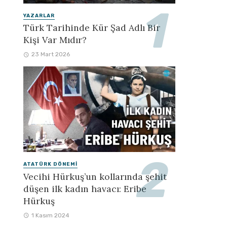
YAZARLAR
Türk Tarihinde Kür Şad Adlı Bir
Kişi Var Mıdır?
23 Mart 2026
ATATÜRK DÖNEMI
Vecihi Hürkuş’un kollarında şehit
düşen ilk kadın havacı: Eribe
Hürkuş
1 Kasım 2024