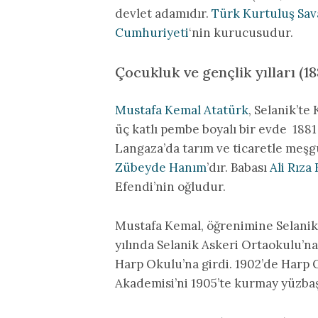
devlet adamıdır.
Türk Kurtuluş Sav
Cumhuriyeti
‘nin kurucusudur.
Çocukluk ve gençlik yılları (18
Mustafa Kemal Atatürk
, Selanik’t
üç katlı pembe boyalı bir evde 1881
Langaza’da tarım ve ticaretle meşgu
Zübeyde Hanım
’dır. Babası
Ali Rıza
Efendi’nin oğludur.
Mustafa Kemal, öğrenimine Selanik’
yılında Selanik Askeri Ortaokulu’na
Harp Okulu’na girdi. 1902’de Harp
Akademisi’ni 1905’te kurmay yüzbaşı