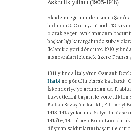
Askerlik yılları (1905-1918)
Akademi eğitiminden sonra Şam’dak
bulunan 3. Ordu’ya atandı. 13 Nisa
olarak geçen ayaklanmanın bastırı
başkanlığı karargâhında subay olara
Selanik’e geri döndü ve 1910 yılınd
manevraları izlemek üzere Fransa’
1911 yılında İtalya’nın Osmanlı Devl
Harbi
’ne gönüllü olarak katılarak, 
İskenderiye’ye ardından da Trablus
kuvvetlerini başarı ile yönettikten 
Balkan Savaşı’na katıldı; Edirne’yi 
1913-1915 yıllarında Sofya’da ataşe 
1915’te, 19. Tümen Komutanı olarak 
düşman saldırılarını başarı ile du