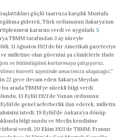
aşlattıkları güçlü taarruza karşılık Mustafa
argâhına giderek, Türk ordusunun Sakarya’nın
rtiplenmesi kararını verdi ve uyguladı.
5
’ya TBMM tarafından 3 ay süreyle
ldi. 11 Ağustos 1921’de bir Amerikalı gazeteciye
ı ve milletine olan güvenini şu cümlelerle ifade
ığını ve bütünlüğünü kurtarmaya çalışıyoruz.
enilmez kuvveti sayesinde amacımıza ulaşacağız.”
 gün 22 gece devam eden Sakarya Meydan
ve bu arada TBMM’ye sürekli bilgi verdi.
ulundu. 13 Eylül 1921’de Yunan ordusunu
 Eylül’de genel seferberlik ilan ederek, milletin
sisini istedi. 19 Eylül’de Ankara’ya dönüp
kında bilgi sundu ve Meclis kendisine
 rütbesi verdi. 20 Ekim 1921’de TBMM, Fransız