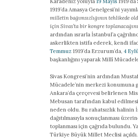
Karadeniz yoluyla
19 Mayıs
1919’da
1919’da Amasya Genelgesi’ni yayımla
milletin bağımsızlığının tehlikede ol
için Sivas’ta bir kongre toplanacağını
ardından ısrarla İstanbul’a çağrı
askerlikten istifa ederek, kendi ifad
Temmuz
1919’da Erzurum’da,
4 Eyl
başkanlığını yaparak Millî Mücadele’
Sivas Kongresi’nin ardından Musta
Mücadele’nin merkezi konumuna gel
Ankara’da çerçevesi belirlenen Misa
Mebusan tarafından kabul edilmesi İ
neden oldu. Bu rahatsızlık halinin 
dağıtılmasıyla sonuçlanması üzerin
toplanması için çağrıda bulundu. Y
Türkiye Büyük Millet Meclisi açıldı.