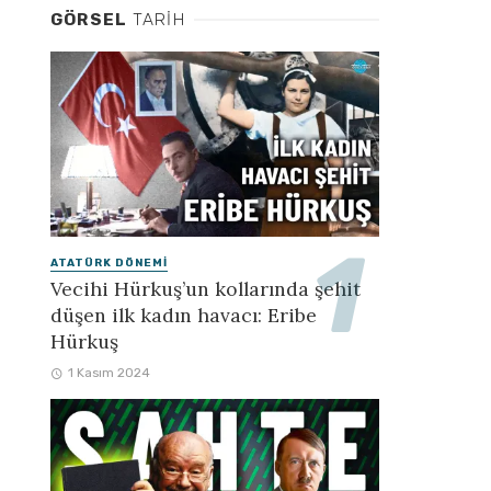
GÖRSEL
TARIH
ATATÜRK DÖNEMI
Vecihi Hürkuş’un kollarında şehit
düşen ilk kadın havacı: Eribe
Hürkuş
1 Kasım 2024