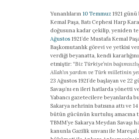
Yunanlıların
10 Temmuz
1921 günü b
Kemal Paşa, Batı Cephesi Harp Kar
doğusuna kadar çekilip, yeniden te
Ağustos
1921’de Mustafa Kemal Paşa
Başkomutanlık görevi ve yetkisi veri
verdiği beyanatta, kendi kararlığın
etmiştir:
“Biz Türkiye’nin bağımsızl
Allah’ın yardım ve Türk milletinin y
23 Ağustos 1921’de başlayan ve 22
Savaşı’nı en ileri hatlarda yönetti 
Yabancı gazetecilere beyanlarda b
Sakarya nehrinin batısına attı ve 14
bütün gücünün kurtuluş amacına tah
TBMM’ye Sakarya Meydan Savaşı hak
kanunla Gazilik unvanı ile Mareşal