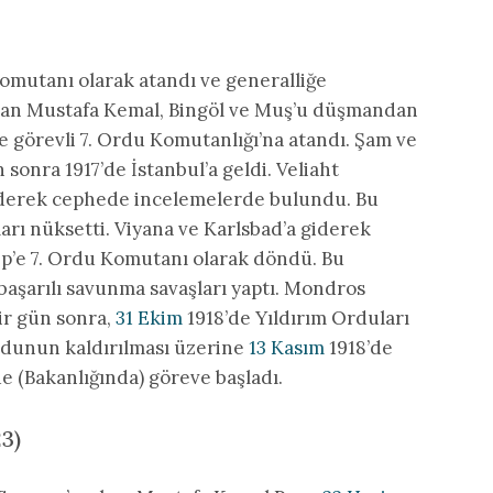
omutanı olarak atandı ve generalliğe
duran Mustafa Kemal, Bingöl ve Muş’u düşmandan
e’de görevli 7. Ordu Komutanlığı’na atandı. Şam ve
 sonra 1917’de İstanbul’a geldi. Veliaht
iderek cephede incelemelerde bulundu. Bu
arı nüksetti. Viyana ve Karlsbad’a giderek
p’e 7. Ordu Komutanı olarak döndü. Bu
başarılı savunma savaşları yaptı. Mondros
ir gün sonra,
31 Ekim
1918’de Yıldırım Orduları
rdunun kaldırılması üzerine
13 Kasım
1918’de
e (Bakanlığında) göreve başladı.
23)