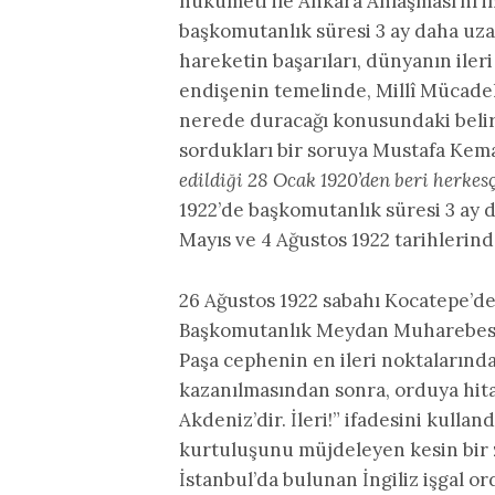
hükümeti ile Ankara Anlaşması’nı i
başkomutanlık süresi 3 ay daha uza
hareketin başarıları, dünyanın ileri
endişenin temelinde, Millî Mücade
nerede duracağı konusundaki belirs
sordukları bir soruya Mustafa Kem
edildiği 28 Ocak 1920’den beri herkes
1922’de başkomutanlık süresi 3 ay d
Mayıs ve 4 Ağustos 1922 tarihlerinde
26 Ağustos 1922 sabahı Kocatepe’den
Başkomutanlık Meydan Muharebesi 
Paşa cephenin en ileri noktalarından
kazanılmasından sonra, orduya hita
Akdeniz’dir. İleri!” ifadesini kull
kurtuluşunu müjdeleyen kesin bir z
İstanbul’da bulunan İngiliz işgal 