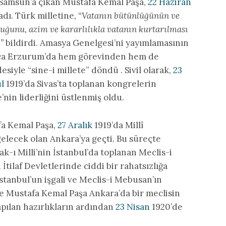
 Samsun’a çıkan Mustafa Kemal Paşa,
22 Haziran
dı. Türk milletine
, “Vatanın bütünlüğünün ve
duğunu, azim ve kararlılıkla vatanın kurtarılması
”
bildirdi. Amasya Genelgesi’ni yayımlamasının
lınca Erzurum’da hem görevinden hem de
esiyle “sine-i millete” döndü . Sivil olarak,
23
ül
1919’da Sivas’ta toplanan kongrelerin
nin liderliğini üstlenmiş oldu.
fa Kemal Paşa,
27 Aralık
1919’da Millî
ecek olan Ankara’ya geçti. Bu süreçte
k-ı Milli’nin İstanbul’da toplanan Meclis-i
tilaf Devletlerinde ciddi bir rahatsızlığa
İstanbul’un işgali ve Meclis-i Mebusan’ın
e Mustafa Kemal Paşa Ankara’da bir meclisin
apılan hazırlıkların ardından
23 Nisan
1920’de