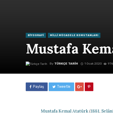
BIYOGRAFI
MILLI MÜCADELE KOMUTANLARI
Mustafa Kema
By
TÜRKÇE TARIH
1 Ocak 2020
976
Paylaş
Tweetle
Mustafa Kemal Atatürk
(
1881
,
Selân