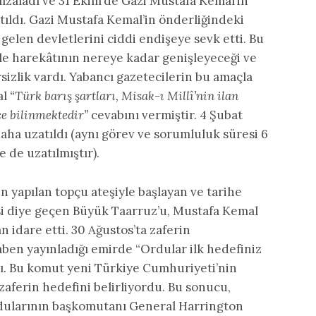
mzaladı ve 31 Ekim’de Gazi Mustafa Kemal’in
tıldı. Gazi Mustafa Kemal’in önderliğindeki
 gelen devletlerini ciddi endişeye sevk etti. Bu
le harekâtının nereye kadar genişleyeceği ve
izlik vardı. Yabancı gazetecilerin bu amaçla
al
“Türk barış şartları, Misak-ı Millî’nin ilan
çe bilinmektedir”
cevabını vermiştir. 4 Şubat
aha uzatıldı (aynı görev ve sorumluluk süresi 6
 de uzatılmıştır).
 yapılan topçu ateşiyle başlayan ve tarihe
diye geçen Büyük Taarruz’u, Mustafa Kemal
 idare etti. 30 Ağustos’ta zaferin
ben yayınladığı emirde “Ordular ilk hedefiniz
andı. Bu komut yeni Türkiye Cumhuriyeti’nin
aferin hedefini belirliyordu. Bu sonucu,
ordularının başkomutanı General Harrington