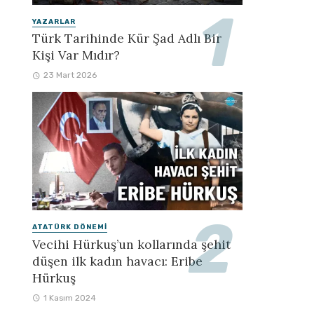
YAZARLAR
Türk Tarihinde Kür Şad Adlı Bir
Kişi Var Mıdır?
23 Mart 2026
ATATÜRK DÖNEMI
Vecihi Hürkuş’un kollarında şehit
düşen ilk kadın havacı: Eribe
Hürkuş
1 Kasım 2024