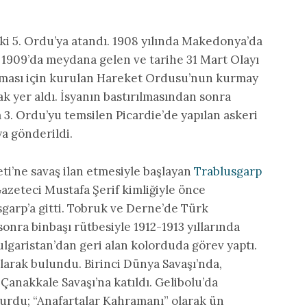
i 5. Ordu’ya atandı. 1908 yılında Makedonya’da
n 1909’da meydana gelen ve tarihe 31 Mart Olayı
lması için kurulan Hareket Ordusu’nun kurmay
k yer aldı. İsyanın bastırılmasından sonra
a 3. Ordu’yu temsilen Picardie’de yapılan askeri
ya gönderildi.
eti’ne savaş ilan etmesiyle başlayan
Trablusgarp
Gazeteci Mustafa Şerif kimliğiyle önce
garp’a gitti. Tobruk ve Derne’de Türk
sonra binbaşı rütbesiyle 1912-1913 yıllarında
Bulgaristan’dan geri alan kolorduda görev yaptı.
olarak bulundu. Birinci Dünya Savaşı’nda,
Çanakkale Savaşı’na katıldı. Gelibolu’da
rdurdu; “Anafartalar Kahramanı” olarak ün