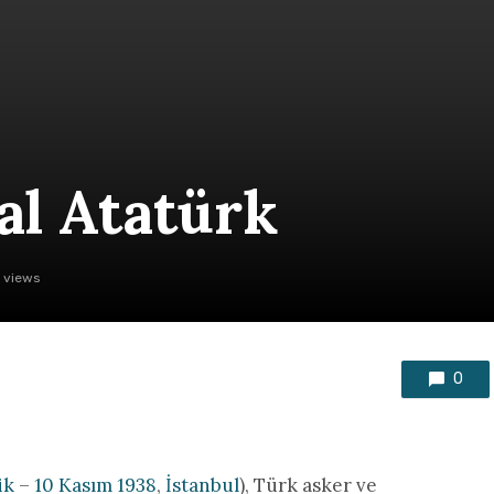
l Atatürk
 views
0
ik
–
10 Kasım
1938
,
İstanbul
), Türk asker ve