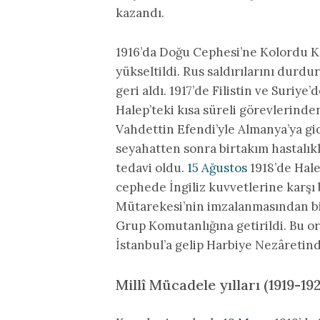
kazandı.
1916’da Doğu Cephesi’ne Kolordu K
yükseltildi. Rus saldırılarını dur
geri aldı. 1917’de Filistin ve Suriy
Halep’teki kısa süreli görevlerinden
Vahdettin Efendi’yle Almanya’ya g
seyahatten sonra birtakım hastalıkl
tedavi oldu.
15 Ağustos
1918’de Hale
cephede İngiliz kuvvetlerine karşı 
Mütarekesi’nin imzalanmasından b
Grup Komutanlığına getirildi. Bu o
İstanbul’a gelip Harbiye Nezâretind
Millî Mücadele yılları (1919-19