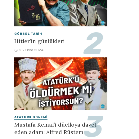
GÖRSEL TARIH
Hitler’in günlükleri
25 Ekim 2024
ATATÜRK DÖNEMI
Mustafa Kemal’i düelloya davet
eden adam: Alfred Rüstem