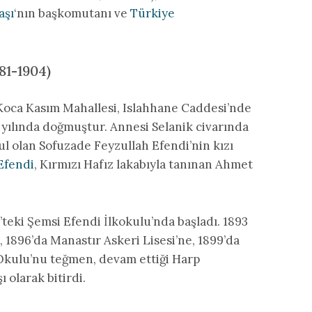
aşı
‘nın başkomutanı ve
Türkiye
81-1904)
e Koca Kasım Mahallesi, Islahhane Caddesi’nde
 yılında doğmuştur. Annesi Selanik civarında
l olan Sofuzade Feyzullah Efendi’nin kızı
 Efendi
, Kırmızı Hafız lakabıyla tanınan Ahmet
teki Şemsi Efendi İlkokulu’nda başladı. 1893
, 1896’da Manastır Askeri Lisesi’ne, 1899’da
 Okulu’nu teğmen, devam ettiği Harp
 olarak bitirdi.