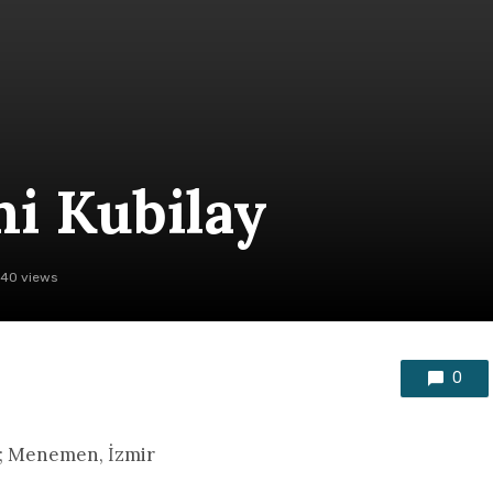
i Kubilay
740 views
0
0; Menemen, İzmir