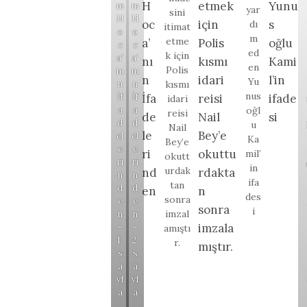
H
etmek
Yunu
m
m
yar
sini
H
H
oc
için
s
dı
itimat
o
o
m
etme
a’
Polis
oğlu
c
c
ed
k için
a’
a’
nı
kısmı
Kami
en
Polis
nı
nı
n
idari
l’in
Yu
kısmı
n
n
nus
İf
İf
İfa
reisi
ifade
idari
a
a
oğl
reisi
de
Nail
si
d
d
u
Nail
le
Bey’e
el
el
Ka
Bey’e
e
e
ri
okuttu
mil’
okutt
ri
ri
in
urdak
nd
rdakta
n
n
ifa
tan
d
d
en
n
des
sonra
e
e
sonra
i
imzal
n
n
imzala
–
–
amıştı
1.
2.
r.
mıştır.
s
s
a
a
yf
yf
a
a