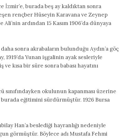
ce İzmir’e, burada beş ay kaldıktan sonra
rleşen rençber Hüseyin Karavana ve Zeynep
e Ali’nin ardından 15 Kasım 1906’da dünyaya
e, daha sonra akrabaların bulunduğu Aydın’a göç
ay, 1919’da Yunan işgalinin ayak sesleriyle
iş ve kısa bir süre sonra babası hayatını
cü sınıfındayken okulunun kapanması üzerine
 ve burada eğitimini sürdürmüştür. 1926 Bursa
bilay Han’a beslediği hayranlığı nedeniyle
ygun görmüştür. Böylece adı Mustafa Fehmi