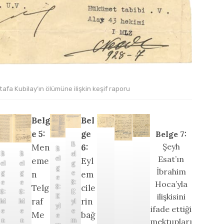
fa Kubilay’ın ölümüne ilişkin keşif raporu
Belg
Bel
e 5:
ge
Belge 7:
B
Şeyh
Men
6:
B
el
B
B
Esat’ın
el
eme
Eyl
g
el
el
g
İbrahim
e
g
g
n
em
e
8:
e
e
Hoca’yla
Telg
cile
8:
E
6:
6:
ilişkisini
E
raf
rin
yl
M
M
yl
ifade ettiği
e
e
e
Me
bağ
e
m
n
n
mektupları