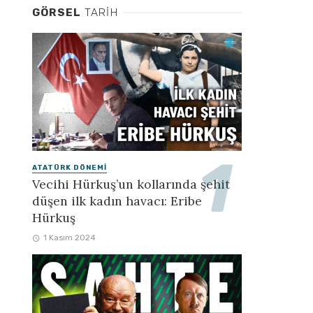
GÖRSEL
TARIH
ATATÜRK DÖNEMI
Vecihi Hürkuş’un kollarında şehit
düşen ilk kadın havacı: Eribe
Hürkuş
1 Kasım 2024