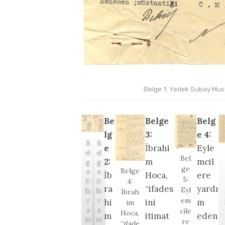
Belge 1: Yedek Subay Musta
Be
Belge
Belg
lg
3:
e 4:
B
B
e
İbrahi
Eyle
el
el
Bel
2:
m
mcil
g
g
ge
Belge
e
e
İb
Hoca,
ere
5:
4:
2:
2:
ra
“ifades
yardı
Eyl
İb
İb
İbrah
em
r
r
hi
ini
m
im
a
a
cile
Hoca,
m
itimat
eden
hi
hi
re
“ifade