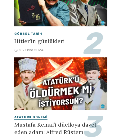
GÖRSEL TARIH
Hitler’in günlükleri
25 Ekim 2024
ATATÜRK DÖNEMI
Mustafa Kemal’i düelloya davet
eden adam: Alfred Rüstem