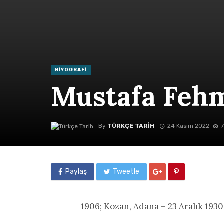
BIYOGRAFI
Mustafa Fehm
By
TÜRKÇE TARIH
24 Kasım 2022
Paylaş
Tweetle
1906; Kozan, Adana – 23 Aralık 193