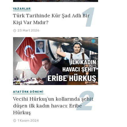
YAZARLAR
Türk Tarihinde Kür Şad Adlı Bir
Kişi Var Mıdır?
23 Mart 2026
ATATÜRK DÖNEMI
Vecihi Hürkuş’un kollarında şehit
düşen ilk kadın havacı: Eribe
Hürkuş
1 Kasım 2024