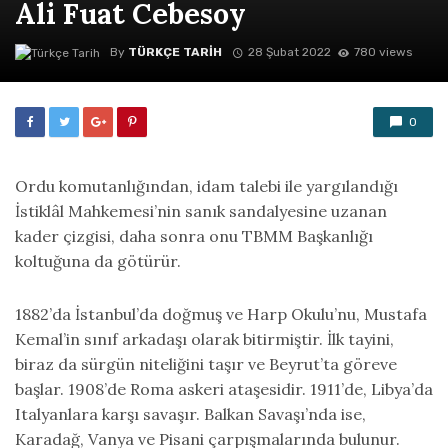
Ali Fuat Cebesoy
By
TÜRKÇE TARIH
28 Şubat 2022
780 views
0
Ordu komutanlığından, idam talebi ile yargılandığı
İstiklâl Mahkemesi’nin sanık sandalyesine uzanan
kader çizgisi, daha sonra onu TBMM Başkanlığı
koltuğuna da götürür.
1882’da İstanbul’da doğmuş ve Harp Okulu’nu, Mustafa
Kemal’in sınıf arkadaşı olarak bitirmiştir. İlk tayini,
biraz da sürgün niteliğini taşır ve Beyrut’ta göreve
başlar. 1908’de Roma askeri ataşesidir. 1911’de, Libya’da
Italyanlara karşı savaşır. Balkan Savaşı’nda ise,
Karadağ, Vanya ve Pisani çarpışmalarında bulunur.