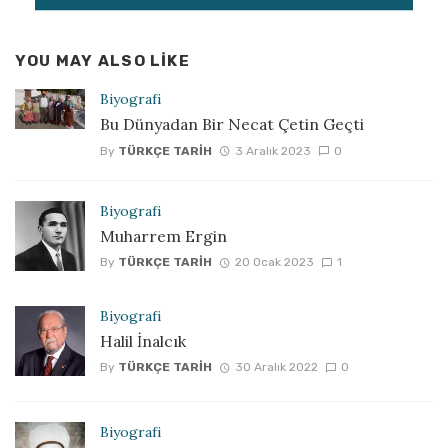
YOU MAY ALSO LIKE
Biyografi
Bu Dünyadan Bir Necat Çetin Geçti
By
TÜRKÇE TARIH
3 Aralık 2023
0
Biyografi
Muharrem Ergin
By
TÜRKÇE TARIH
20 Ocak 2023
1
Biyografi
Halil İnalcık
By
TÜRKÇE TARIH
30 Aralık 2022
0
Biyografi