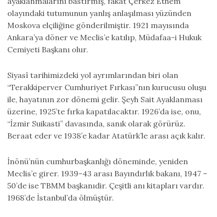
ayaklanmalarını bastırmış, fakat Çerkez Ethem
olayındaki tutumunun yanlış anlaşılması yüzünden
Moskova elçiliğine gönderilmiştir. 1921 mayısında
Ankara’ya döner ve Meclis’e katılıp, Müdafaa-i Hukuk
Cemiyeti Başkanı olur.
Siyasî tarihimizdeki yol ayrımlarından biri olan
“Terakkiperver Cumhuriyet Fırkası”nın kurucusu oluşu
ile, hayatının zor dönemi gelir. Şeyh Sait Ayaklanması
üzerine, 1925’te fırka kapatılacaktır. 1926’da ise, onu,
“İzmir Suikasti” davasında, sanık olarak görürüz.
Beraat eder ve 1938’e kadar Atatürk’le arası açık kalır.
İnönü’nün cumhurbaşkanlığı döneminde, yeniden
Meclis’e girer. 1939-43 arası Bayındırlık bakanı, 1947 –
50’de ise TBMM başkanıdir. Çeşitli anı kitapları vardır.
1968’de İstanbul’da ölmüştür.