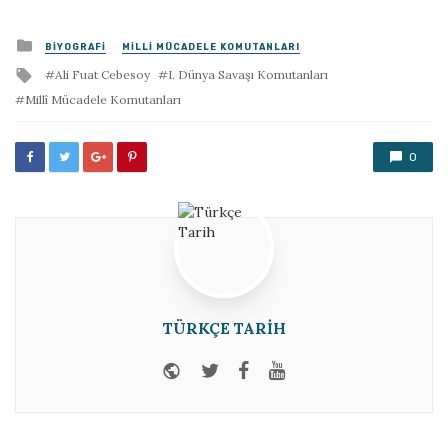
Posted
BIYOGRAFI
MILLI MÜCADELE KOMUTANLARI
in
Tagged
Ali Fuat Cebesoy
I. Dünya Savaşı Komutanları
with
Millî Mücadele Komutanları
0
TÜRKÇE TARIH
Website
Twitter
Facebook
Youtube