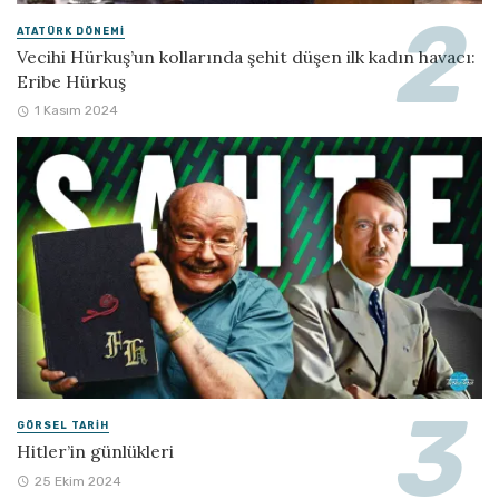
ATATÜRK DÖNEMI
Vecihi Hürkuş’un kollarında şehit düşen ilk kadın havacı:
Eribe Hürkuş
1 Kasım 2024
GÖRSEL TARIH
Hitler’in günlükleri
25 Ekim 2024