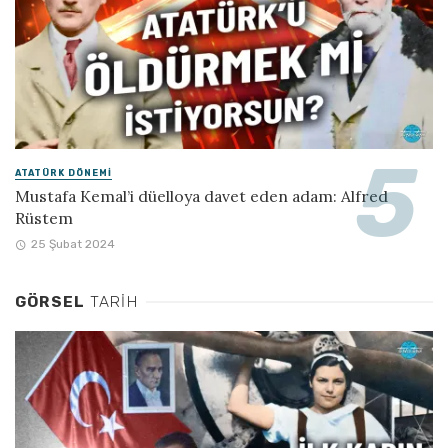
ATATÜRK DÖNEMI
Mustafa Kemal’i düelloya davet eden adam: Alfred
Rüstem
25 Şubat 2024
GÖRSEL
TARIH