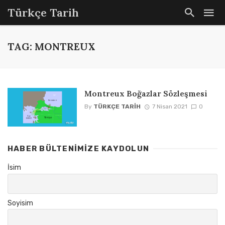
Türkçe Tarih
TAG: MONTREUX
Montreux Boğazlar Sözleşmesi
By
TÜRKÇE TARIH
7 Nisan 2021
0
HABER BÜLTENIMIZE KAYDOLUN
İsim
Soyisim