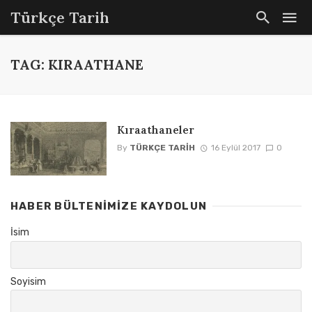
Türkçe Tarih
TAG: KIRAATHANE
Kıraathaneler
By
TÜRKÇE TARIH
16 Eylül 2017
0
HABER BÜLTENIMIZE KAYDOLUN
İsim
Soyisim