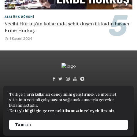
ATATÜRK DÖNEMI
Vecihi Hürkuş’un kollarında şehit düşen ilk kadın havacı:
Eribe Hürkuş
1 Kasım 2024
Türkçe Tarih kullanıcı deneyimini geliştirmek ve internet
sitesinin verimli çalışmasını sağlamak amacıyla çerezler
Türkçe Tarih © 2023.
kullanmaktadır.
Detaylı bilgi için çerez politikamızı inceleyebilirsiniz.
ANASAYFA
NUTUK
KITAPLAR
TARIH TERIMLERI SÖZLÜĞÜ
YAZARLAR
Tamam