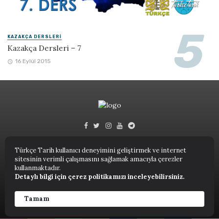
KAZAKÇA DERSLERI
Kazakça Dersleri – 7
16 Eylül 2015
Türkçe Tarih kullanıcı deneyimini geliştirmek ve internet
sitesinin verimli çalışmasını sağlamak amacıyla çerezler
Türkçe Tarih © 2023.
kullanmaktadır.
Detaylı bilgi için çerez politikamızı inceleyebilirsiniz.
ANASAYFA
NUTUK
KITAPLAR
TARIH TERIMLERI SÖZLÜĞÜ
YAZARLAR
Tamam