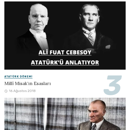
ATATÜRK DÖNEMI
Millî Misak’ın Esasları
16 Ağustos 2018