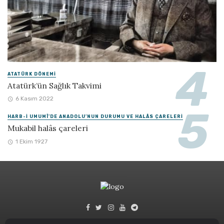
ATATÜRK DÖNEMI
Atatürk’ün Sağlık Takvimi
6 Kasım 2022
HARB-I UMUMÎ’DE ANADOLU’NUN DURUMU VE HALÂS ÇARELERI
Mukabil halâs çareleri
1 Ekim 1927