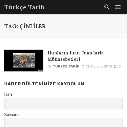
Türkçe Tarih
TAG: ÇINLILER
Hunların Juan-Juan’larla
Münasebetleri
By
TÜRKÇE TARIH
12 Ağustos 2015
0
HABER BÜLTENIMIZE KAYDOLUN
İsim
Soyisim