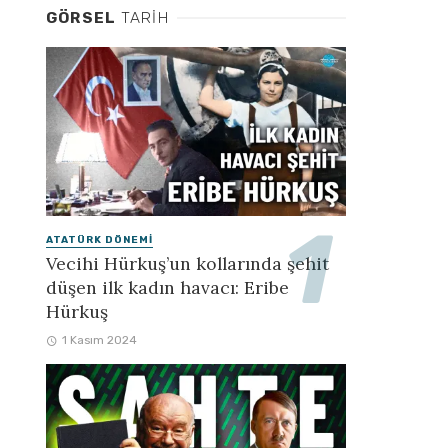
GÖRSEL
TARIH
ATATÜRK DÖNEMI
Vecihi Hürkuş’un kollarında şehit
düşen ilk kadın havacı: Eribe
Hürkuş
1 Kasım 2024