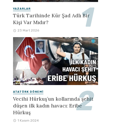
YAZARLAR
Türk Tarihinde Kür Şad Adlı Bir
Kişi Var Mıdır?
23 Mart 2026
ATATÜRK DÖNEMI
Vecihi Hürkuş’un kollarında şehit
düşen ilk kadın havacı: Eribe
Hürkuş
1 Kasım 2024