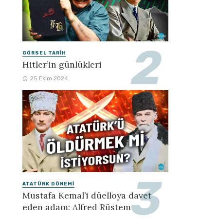
GÖRSEL TARIH
Hitler’in günlükleri
25 Ekim 2024
ATATÜRK DÖNEMI
Mustafa Kemal’i düelloya davet
eden adam: Alfred Rüstem