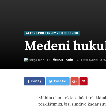
ATATÜRK'ÜN SÖYLEV VE DEMEÇLERI
Medeni huku
By
TÜRKÇE TARIH
13 Aralık 2016
8
Paylaş
Tweetle
Mühim olan nokta, adalet telâkkimizi
teşkilâtımızı, bizi şimdiye kadar şu