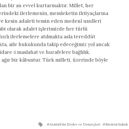
n bir an evvel kurtarmaktır. Millet, her
rindeki ilerlemenin, memleketin ihtiyaçlarına
lı ve kesin adaleti temin eden medenî usulleri
tabi olarak adalet işlerimizde her türlü
hızlı ilerlemelere atılmakta asla tereddüt
a, aile hukukunda takip edeceğimiz yol ancak
dare-i maslahat ve hurafelere bağlılık,
ğır bir kâbustur. Türk milleti, üzerinde böyle
Tagged
Atatürk’ün Söylev ve Demeçleri
Medeni hukuk
with