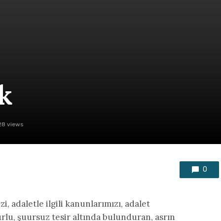
k
28 views
0
, adaletle ilgili kanunlarımızı, adalet
urlu, şuursuz tesir altında bulunduran, asrın