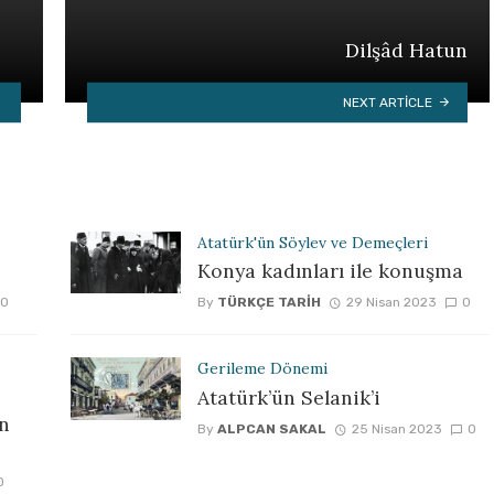
Dilşâd Hatun
NEXT ARTICLE
Atatürk'ün Söylev ve Demeçleri
Konya kadınları ile konuşma
0
By
TÜRKÇE TARIH
29 Nisan 2023
0
Gerileme Dönemi
Atatürk’ün Selanik’i
ın
By
ALPCAN SAKAL
25 Nisan 2023
0
0