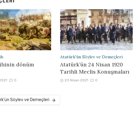
ÇLERI
ih
Atatürk'ün Söylev ve Demeçleri
rihinin dönüm
Atatürk’ün 24 Nisan 1920
Tarihli Meclis Konuşmaları
 2021
0
23 Nisan 2021
0
ürk'ün Söylev ve Demeçleri