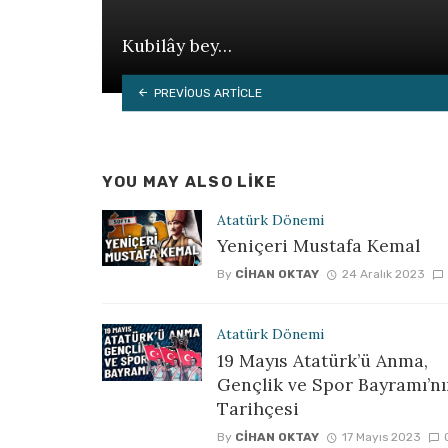
Kubilây bey…
PREVIOUS ARTICLE
YOU MAY ALSO LIKE
Atatürk Dönemi
Yeniçeri Mustafa Kemal
By
CIHAN OKTAY
24 Aralık 2023
Atatürk Dönemi
19 Mayıs Atatürk’ü Anma,
Gençlik ve Spor Bayramı’n
Tarihçesi
By
CIHAN OKTAY
17 Mayıs 2023