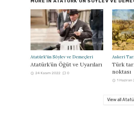
MORE IN
ATATÜRK'ÜN SÖYLEV VE DEME
Atatürk'ün Söylev ve Demeçleri
Askeri Tar
Atatürk’ün Öğüt ve Uyarıları
Türk ta
noktası
24 Kasım 2022
0
1 Haziran
View all Atat