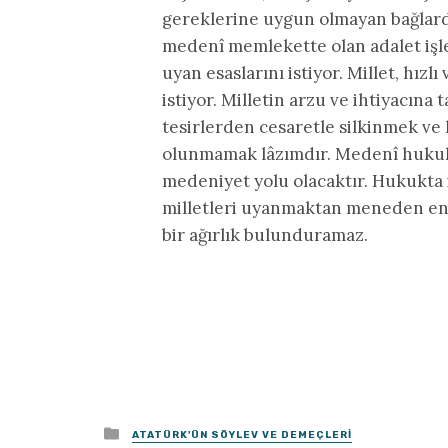
gereklerine uygun olmayan bağlarda
medenî memlekette olan adalet işle
uyan esaslarını istiyor. Millet, hız
istiyor. Milletin arzu ve ihtiyacına 
tesirlerden cesaretle silkinmek ve 
olunmamak lâzımdır. Medenî hukukt
medeniyet yolu olacaktır. Hukukta i
milletleri uyanmaktan meneden en a
bir ağırlık bulunduramaz.
Posted
ATATÜRK'ÜN SÖYLEV VE DEMEÇLERI