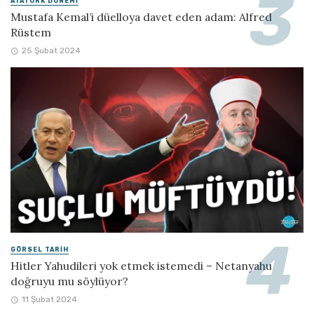
ATATÜRK DÖNEMI
Mustafa Kemal’i düelloya davet eden adam: Alfred
Rüstem
25 Şubat 2024
GÖRSEL TARIH
Hitler Yahudileri yok etmek istemedi – Netanyahu
doğruyu mu söylüyor?
11 Şubat 2024