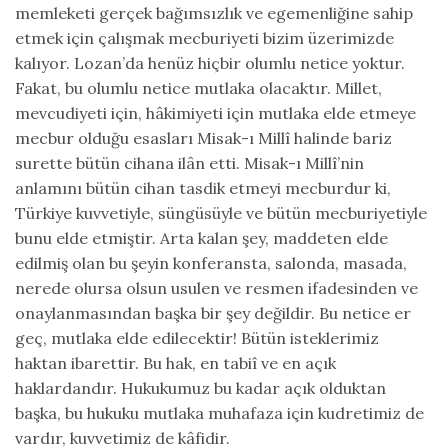
memleketi gerçek bağımsızlık ve egemenliğine sahip
etmek için çalışmak mecburiyeti bizim üzerimizde
kalıyor. Lozan’da henüz hiçbir olumlu netice yoktur.
Fakat, bu olumlu netice mutlaka olacaktır. Millet,
mevcudiyeti için, hâkimiyeti için mutlaka elde etmeye
mecbur olduğu esasları Misak-ı Millî halinde bariz
surette bütün cihana ilân etti. Misak-ı Millî’nin
anlamını bütün cihan tasdik etmeyi mecburdur ki,
Türkiye kuvvetiyle, süngüsüyle ve bütün mecburiyetiyle
bunu elde etmiştir. Arta kalan şey, maddeten elde
edilmiş olan bu şeyin konferansta, salonda, masada,
nerede olursa olsun usulen ve resmen ifadesinden ve
onaylanmasından başka bir şey değildir. Bu netice er
geç, mutlaka elde edilecektir! Bütün isteklerimiz
haktan ibarettir. Bu hak, en tabiî ve en açık
haklardandır. Hukukumuz bu kadar açık olduktan
başka, bu hukuku mutlaka muhafaza için kudretimiz de
vardır, kuvvetimiz de kâfidir.