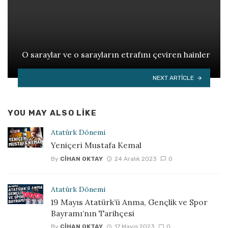
O saraylar ve o sarayların etrafını çeviren hainler
NEXT ARTICLE
YOU MAY ALSO LIKE
Atatürk Dönemi
Yeniçeri Mustafa Kemal
By
CIHAN OKTAY
24 Aralık 2023
0
Atatürk Dönemi
19 Mayıs Atatürk’ü Anma, Gençlik ve Spor
Bayramı’nın Tarihçesi
By
CIHAN OKTAY
17 Mayıs 2023
0