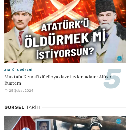
ATATÜRK DÖNEMI
Mustafa Kemal’i düelloya davet eden adam: Alfred
Rüstem
25 Şubat 2024
GÖRSEL
TARIH