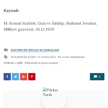
Kaynak:
M. Kemal Atatürk, Gazi ve İnkılâp, Mahmut Soydan,
Milliyet gazetesi, 26.12.1929
Posted
ATATÜRK'ÜN SÖYLEV VE DEMEÇLERI
in
Tagged
Atatürk’ün Söylev ve Demeçleri
Lozan Antlaşması
with
Mîsâk-ı Millî
Mustafa Kemal Atatürk
0