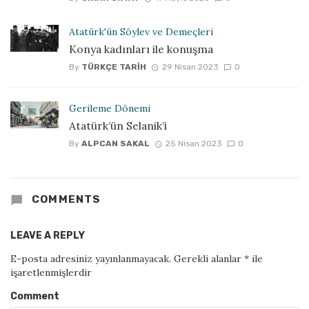
Atatürk'ün Söylev ve Demeçleri
Konya kadınları ile konuşma
By
TÜRKÇE TARIH
29 Nisan 2023
0
Gerileme Dönemi
Atatürk’ün Selanik’i
By
ALPCAN SAKAL
25 Nisan 2023
0
COMMENTS
LEAVE A REPLY
E-posta adresiniz yayınlanmayacak.
Gerekli alanlar
*
ile
işaretlenmişlerdir
Comment