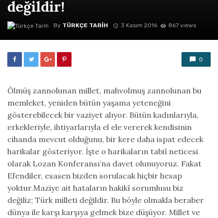
değildir!
By
TÜRKÇE TARIH
3 Kasım 2016
867 views
0
Ölmüş zannolunan millet, mahvolmuş zannolunan bu
memleket, yeniden bütün yaşama yeteneğini
gösterebilecek bir vaziyet alıyor. Bütün kadınlarıyla,
erkekleriyle, ihtiyarlarıyla el ele vererek kendisinin
cihanda mevcut olduğunu, bir kere daha ispat edecek
harikalar gösteriyor. İşte o harikaların tabiî neticesi
olarak Lozan Konferansı’na davet olunuyoruz. Fakat
Efendiler, esasen bizden sorulacak hiçbir hesap
yoktur.Maziye ait hataların hakikî sorumlusu biz
değiliz; Türk milleti değildir. Bu böyle olmakla beraber
dünya ile karşı karşıya gelmek bize düşüyor. Millet ve