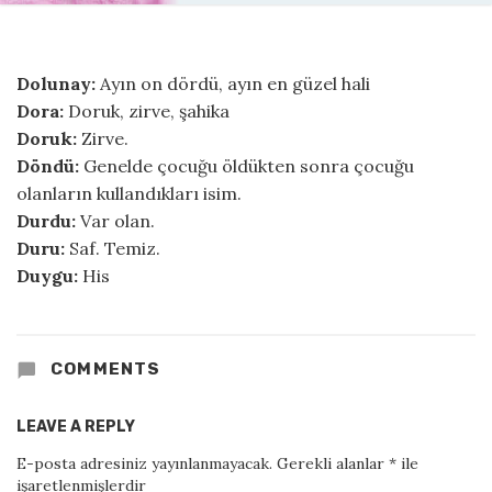
Dolunay:
Ayın on dördü, ayın en güzel hali
Dora:
Doruk, zirve, şahika
Doruk:
Zirve.
Döndü:
Genelde çocuğu öldükten sonra çocuğu
olanların kullandıkları isim.
Durdu:
Var olan.
Duru:
Saf. Temiz.
Duygu:
His
COMMENTS
LEAVE A REPLY
E-posta adresiniz yayınlanmayacak.
Gerekli alanlar
*
ile
işaretlenmişlerdir