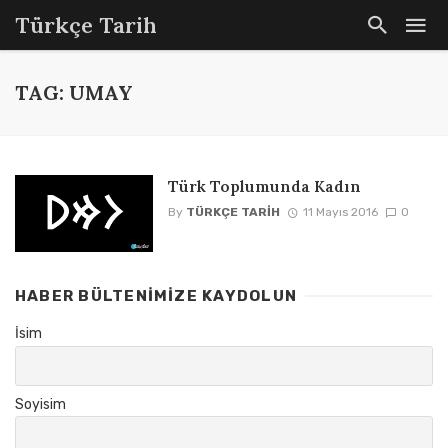
Türkçe Tarih
TAG: UMAY
Türk Toplumunda Kadın
By
TÜRKÇE TARIH
11 Mayıs 2016
0
HABER BÜLTENIMIZE KAYDOLUN
İsim
Soyisim