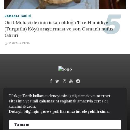
OSMANLI TARIHI
Girit Muhacirlerinin iskan olduğu Tire Hamidiye
(Turgutlu) Köyü araştırması ve son Osmanlı nüfus
tahriri
2 Aralık 2016
Türkçe Tarih kullanıcı deneyimini geliştirmek ve internet
sitesinin verimli çalışmasını sağlamak amacıyla çerezler
Türkçe Tarih © 2023.
kullanmaktadır.
Detaylı bilgi için çerez politikamızı inceleyebilirsiniz.
ANASAYFA
NUTUK
KITAPLAR
TARIH TERIMLERI SÖZLÜĞÜ
YAZARLAR
Tamam