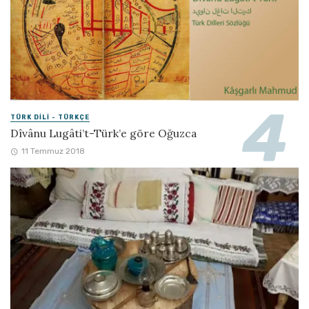
TÜRK DILI - TÜRKÇE
Dîvânu Lugâti’t-Türk’e göre Oğuzca
11 Temmuz 2018