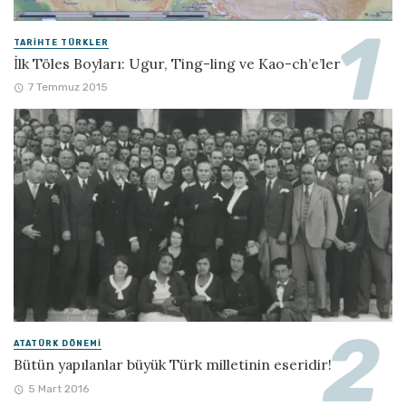
TARIHTE TÜRKLER
İlk Töles Boyları: Ugur, Ting-ling ve Kao-ch’e’ler
7 Temmuz 2015
ATATÜRK DÖNEMI
Bütün yapılanlar büyük Türk milletinin eseridir!
5 Mart 2016