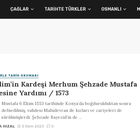
ÇAĞLAR
TARIHTE TÜRKLER
OSMANLI
M
RLE TARIH OKUMASI
Selim’in Kardeşi Merhum Şehzade Mustafa
esine Yardımı / 1573
 Mustafa 6 Ekim 1553 tarihinde Konya’da boğdurulduktan sonra
 defnedilmiş, validesi Mahidevran ile kızları ve cariyeleri de
 sürülmüşlerdi. Şehzade Bayezid’in de ...
A HIZAL
5 Ekim 2023
0