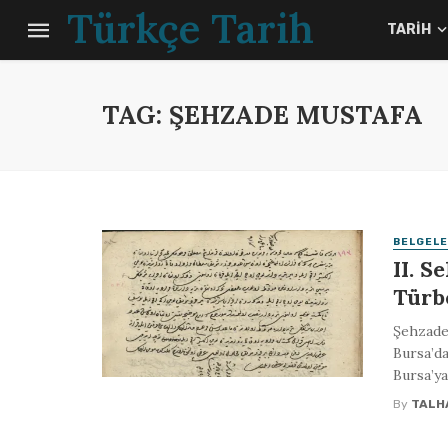
Türkçe Tarih
TARIH
TAG: ŞEHZADE MUSTAFA
BELGELE
II. 
Türb
Şehzade
Bursa’da
Bursa’ya
By
TALH