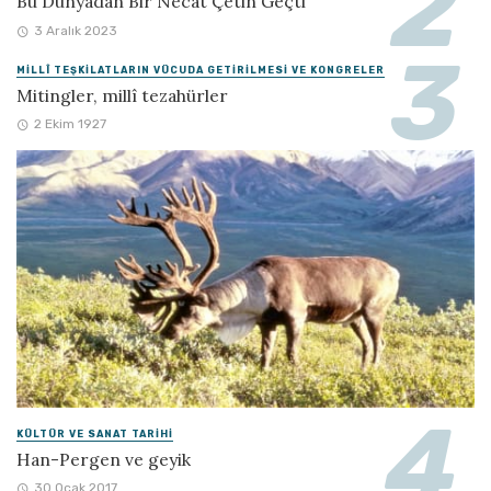
Bu Dünyadan Bir Necat Çetin Geçti
3 Aralık 2023
MILLÎ TEŞKILATLARIN VÜCUDA GETIRILMESI VE KONGRELER
Mitingler, millî tezahürler
2 Ekim 1927
KÜLTÜR VE SANAT TARIHI
Han-Pergen ve geyik
30 Ocak 2017