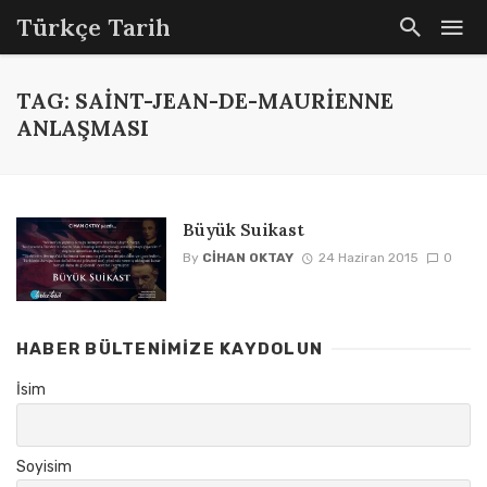
Türkçe Tarih
TAG: SAINT-JEAN-DE-MAURIENNE
ANLAŞMASI
Büyük Suikast
By
CIHAN OKTAY
24 Haziran 2015
0
HABER BÜLTENIMIZE KAYDOLUN
İsim
Soyisim