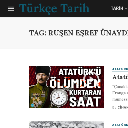
Türkçe Tarih
TARIH
TAG: RUŞEN EŞREF ÜNAYD
ATATÜRK
Atat
“Çanakka
Franga a
mümessil
By
CIHA
ATATÜRK