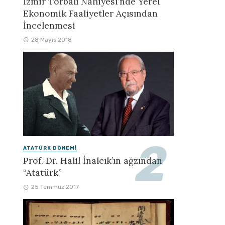
İzmir Torbalı Nahiyesi’nde Yerel
Ekonomik Faaliyetler Açısından
İncelenmesi
28 Mayıs 2018
ATATÜRK DÖNEMI
Prof. Dr. Halil İnalcık’ın ağzından
“Atatürk”
25 Temmuz 2017