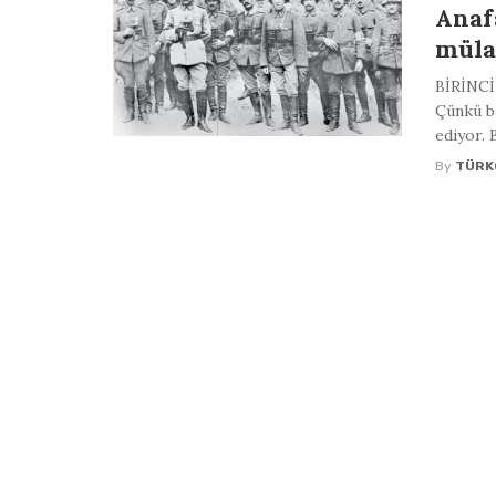
Anaf
müla
BİRİNCİ
Çünkü ba
ediyor. 
By
TÜRK