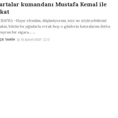
artalar kumandanı Mustafa Kemal ile
kat
 SAFHA –Hayır efendim, düşünüyorum, size ne söyleyebilirim!
kın, bütün bu yığınlarla evrak hep o günlerin hatıralarını ihtiva
Buyrun bir sigara… ...
ÇE TARIH
12 Şubat 2021
0