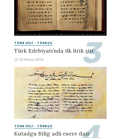
TÜRK DILI - TÜRKÇE
Türk Edebiyatı’nda ilk lirik şiir
22 Mayıs 2016
TÜRK DILI - TÜRKÇE
Kutadgu Bilig adlı esere dair