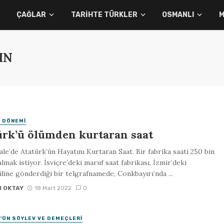
ÇAĞLAR
TARIHTE TÜRKLER
OSMANLI
M
IN
 DÖNEMI
ürk’ü ölümden kurtaran saat
le’de Atatürk’ün Hayatını Kurtaran Saat. Bir fabrika saati 250 bin
lmak istiyor. İsviçre’deki maruf saat fabrikası, İzmir’deki
ine gönderdiği bir telgrafnamede, Conkbayırı’nda ...
N OKTAY
18 Mart 2022
0
'ÜN SÖYLEV VE DEMEÇLERI