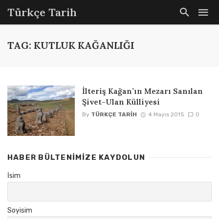
Türkçe Tarih
TAG: KUTLUK KAĞANLIĞI
İlteriş Kağan’ın Mezarı Sanılan
Şivet-Ulan Külliyesi
By
TÜRKÇE TARIH
4 Mayıs 2015
0
HABER BÜLTENIMIZE KAYDOLUN
İsim
Soyisim