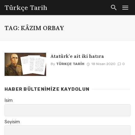
Türkçe Tarih
TAG: KÂZIM ORBAY
Atatürk’e ait iki hatıra
By
TÜRKÇE TARIH
18 Nisan 2020
0
HABER BÜLTENIMIZE KAYDOLUN
İsim
Soyisim