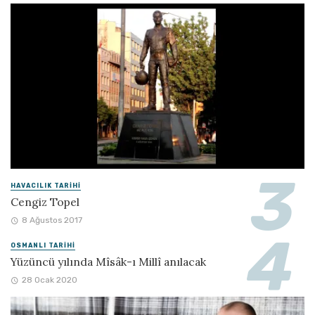
HAVACILIK TARIHI
Cengiz Topel
8 Ağustos 2017
OSMANLI TARIHI
Yüzüncü yılında Mîsâk-ı Millî anılacak
28 Ocak 2020