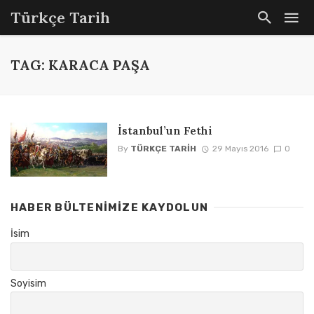
Türkçe Tarih
TAG: KARACA PAŞA
İstanbul’un Fethi
By
TÜRKÇE TARIH
29 Mayıs 2016
0
HABER BÜLTENIMIZE KAYDOLUN
İsim
Soyisim