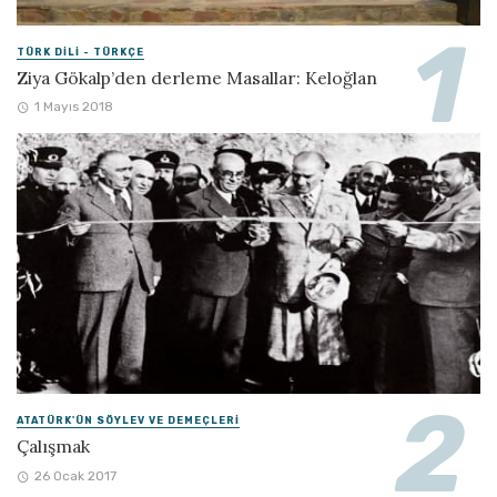
TÜRK DILI - TÜRKÇE
Ziya Gökalp’den derleme Masallar: Keloğlan
1 Mayıs 2018
ATATÜRK'ÜN SÖYLEV VE DEMEÇLERI
Çalışmak
26 Ocak 2017