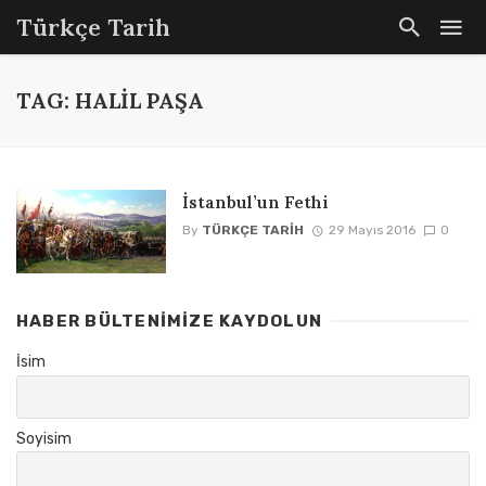
Türkçe Tarih
TAG: HALIL PAŞA
İstanbul’un Fethi
By
TÜRKÇE TARIH
29 Mayıs 2016
0
HABER BÜLTENIMIZE KAYDOLUN
İsim
Soyisim