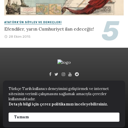
ATATÜRK'ÜN SÖYLEV VE DEMEÇLERI
Efendiler, yarın Cumhuriyet ilan edeceğiz!
28 Ekim 2015
Türkçe Tarih kullanıcı deneyimini geliştirmek ve internet
sitesinin verimli çalışmasını sağlamak amacıyla çerezler
Türkçe Tarih © 2023.
kullanmaktadır.
Detaylı bilgi için çerez politikamızı inceleyebilirsiniz.
ANASAYFA
NUTUK
KITAPLAR
TARIH TERIMLERI SÖZLÜĞÜ
YAZARLAR
Tamam