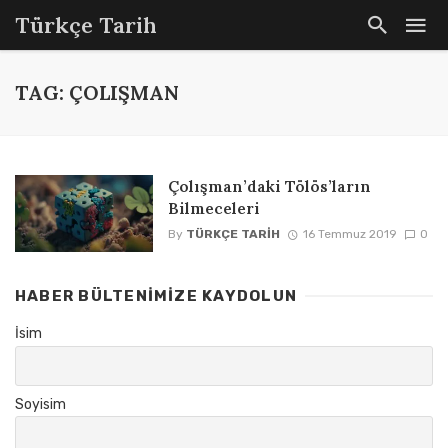
Türkçe Tarih
TAG: ÇOLIŞMAN
Çolışman’daki Tölös’ların
Bilmeceleri
By
TÜRKÇE TARIH
16 Temmuz 2019
0
HABER BÜLTENIMIZE KAYDOLUN
İsim
Soyisim