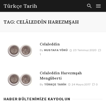
Türkçe Tarih
TAG: CELÂLEDDIN HAREZMŞAH
Celaleddin
By
MUSTAFA YÖRÜ
23 Temmuz 2020
1
Celaleddin Harezmşah
Mengüberti
By
TÜRKÇE TARIH
24 Mayıs 2017
0
HABER BÜLTENIMIZE KAYDOLUN