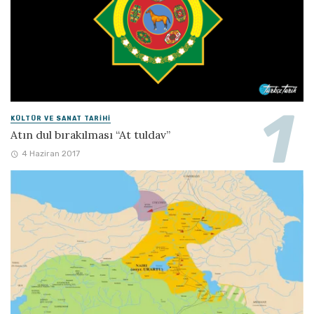
KÜLTÜR VE SANAT TARIHI
Atın dul bırakılması “At tuldav”
4 Haziran 2017