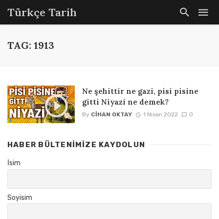
Türkçe Tarih
TAG: 1913
Ne şehittir ne gazi, pisi pisine
gitti Niyazi ne demek?
By
CIHAN OKTAY
1 Nisan 2022
0
HABER BÜLTENIMIZE KAYDOLUN
İsim
Soyisim