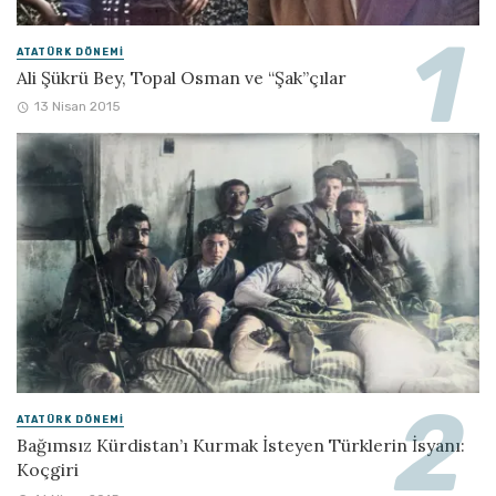
ATATÜRK DÖNEMI
Ali Şükrü Bey, Topal Osman ve “Şak”çılar
13 Nisan 2015
ATATÜRK DÖNEMI
Bağımsız Kürdistan’ı Kurmak İsteyen Türklerin İsyanı:
Koçgiri