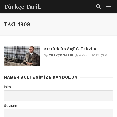
Türkçe Tarih
TAG: 1909
Atatürk’ün Sağlık Takvimi
By
TÜRKÇE TARIH
6 Kasım 2022
0
HABER BÜLTENIMIZE KAYDOLUN
İsim
Soyisim