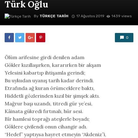
Türk Oğlu
By
TÜRKÇE TARIH
17 Ağustos 2019
1439 views
0
Ölüm arifesine girdi denilen adam
Gökler kızıllaşırken, kararırken bir akşam
Yelesini kabartıp ihtişamla gerindi;
Bu uykudan uyanış tarih kadar derindi.
Etrafında ağ kuran örümceklere baktı,
Hiddetli gözlerinden kızıl bir şimşek aktı.
Mağrur başı uzandı, titredi gür ye’esi,
Kâinata gükredi fırtınalı, hür sesi.
Bîr hamlesi toprağı ateşlerle boyadı;
Göklere çivilendi onun cihangir adı.
“Hedef” yaptıysa hayret etmeyin “Akdeniz”i,