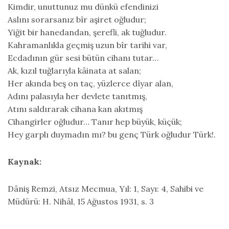
Kimdir, unuttunuz mu dünkü efendinizi
Aslını sorarsanız bîr aşiret oğludur;
Yiğit bir hanedandan, şerefli, ak tuğludur.
Kahramanlıkla geçmiş uzun bîr tarihi var,
Ecdadının gür sesi bütün cihanı tutar…
Ak, kızıl tuğlarıyla kâinata at salan;
Her akında beş on taç, yüzlerce dîyar alan,
Adını palasıyla her devlete tanıtmış,
Atını saldırarak cihana kan akıtmış
Cihangirler oğludur… Tanır hep büyük, küçük;
Hey garplı duymadın mı? bu genç Türk oğludur Türk!.
Kaynak:
Dâniş Remzi, Atsız Mecmua, Yıl: 1, Sayı: 4, Sahibi ve
Müdürü: H. Nihâl, 15 Ağustos 1931, s. 3