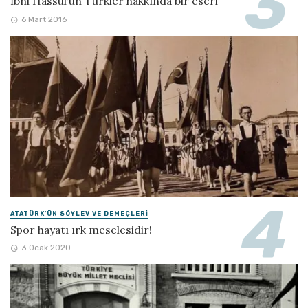
İbni Hassul’ün Türkler hakkında bir eseri
6 Mart 2016
ATATÜRK'ÜN SÖYLEV VE DEMEÇLERI
Spor hayatı ırk meselesidir!
3 Ocak 2020