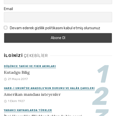
Email
Devam ederek gizlilik politikasını kabul etmiş olursunuz
İLGINIZI
ÇEKEBILIER
DÜŞÜNCE TARIHI VE FIKIR AKIMLARI
Kutadgu Bilig
21 Mayıs 2017
HARB-I UMUMÎ’DE ANADOLU’NUN DURUMU VE HALÂS ÇARELERI
Amerikan mandası isteyenler
1 Ekim 1927
YABANCI KAYNAKLARDA TÜRKLER