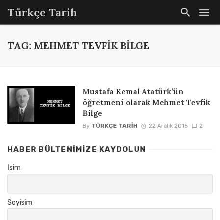
Türkçe Tarih
TAG: MEHMET TEVFIK BILGE
Mustafa Kemal Atatürk’ün
öğretmeni olarak Mehmet Tevfik
Bilge
By
TÜRKÇE TARIH
22 Aralık 2015
2
HABER BÜLTENIMIZE KAYDOLUN
İsim
Soyisim