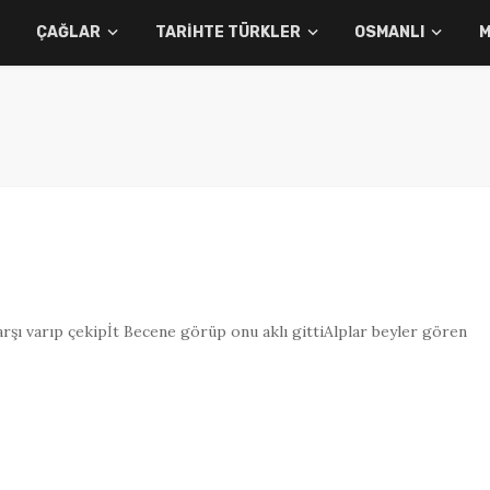
ÇAĞLAR
TARIHTE TÜRKLER
OSMANLI
M
arşı varıp çekipİt Becene görüp onu aklı gittiAlplar beyler gören