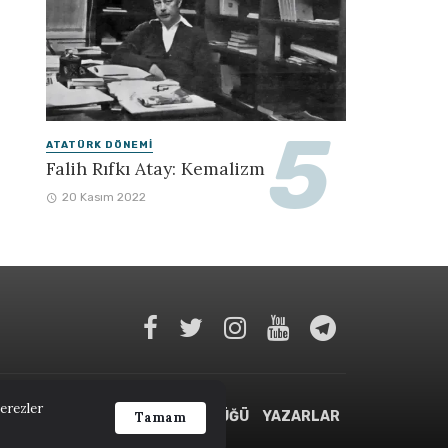
ATATÜRK DÖNEMI
Falih Rıfkı Atay: Kemalizm
20 Kasım 2022
çerezler
APLAR
TARIH TERIMLERI SÖZLÜĞÜ
YAZARLAR
Tamam