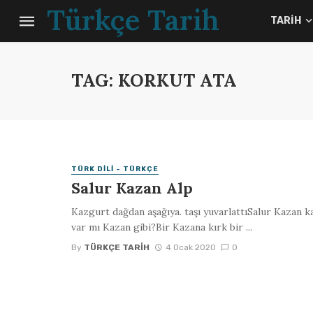
Türkçe Tarih
TARIH
TAG: KORKUT ATA
TÜRK DILI - TÜRKÇE
Salur Kazan Alp
Kazgurt dağdan aşağıya. taşı yuvarlattıSalur Kazan k
var mı Kazan gibi?Bir Kazana kırk bir ...
By
TÜRKÇE TARIH
4 Ocak 2020
0