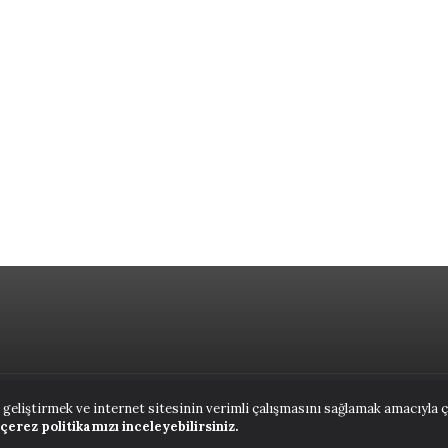
 geliştirmek ve internet sitesinin verimli çalışmasını sağlamak amacıyla 
ANASAYFA
NUTUK
KIT
n çerez politikamızı inceleyebilirsiniz.