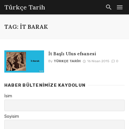
Türkçe Tarih
TAG: İT BARAK
İt Başlı Ulus efsanesi
By
TÜRKÇE TARIH
16 Nisan 2015
0
HABER BÜLTENIMIZE KAYDOLUN
İsim
Soyisim