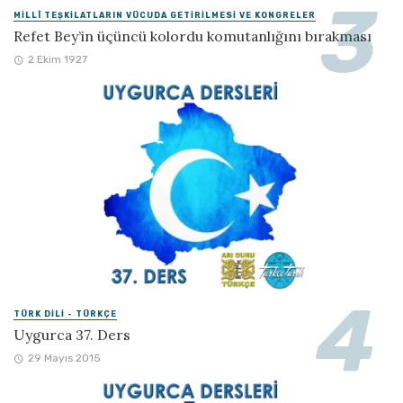
MILLÎ TEŞKILATLARIN VÜCUDA GETIRILMESI VE KONGRELER
Refet Bey’in üçüncü kolordu komutanlığını bırakması
2 Ekim 1927
TÜRK DILI - TÜRKÇE
Uygurca 37. Ders
29 Mayıs 2015