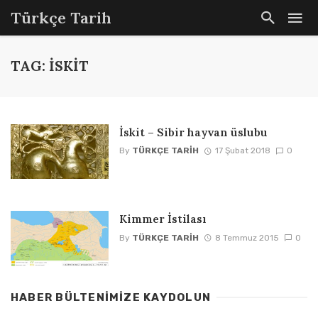
Türkçe Tarih
TAG: İSKIT
İskit – Sibir hayvan üslubu
By
TÜRKÇE TARIH
17 Şubat 2018
0
Kimmer İstilası
By
TÜRKÇE TARIH
8 Temmuz 2015
0
HABER BÜLTENIMIZE KAYDOLUN