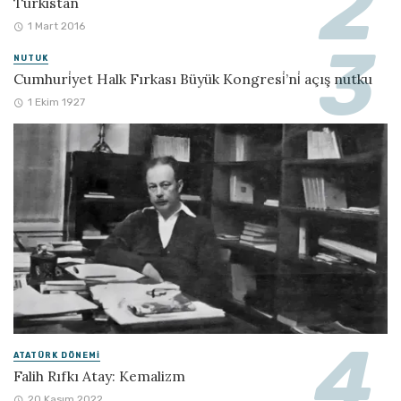
Türkistan
1 Mart 2016
NUTUK
Cumhuri̇yet Halk Fırkası Büyük Kongresi̇’ni̇ açış nutku
1 Ekim 1927
ATATÜRK DÖNEMI
Falih Rıfkı Atay: Kemalizm
20 Kasım 2022