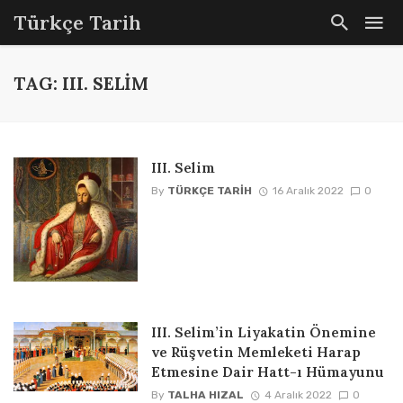
Türkçe Tarih
TAG: III. SELIM
III. Selim
By
TÜRKÇE TARIH
16 Aralık 2022
0
III. Selim’in Liyakatin Önemine
ve Rüşvetin Memleketi Harap
Etmesine Dair Hatt-ı Hümayunu
By
TALHA HIZAL
4 Aralık 2022
0