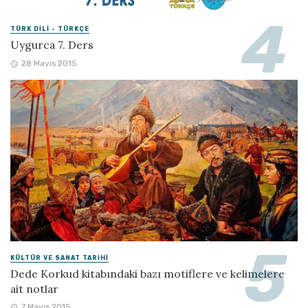
TÜRK DILI - TÜRKÇE
Uygurca 7. Ders
28 Mayıs 2015
KÜLTÜR VE SANAT TARIHI
Dede Korkud kitabındaki bazı motiflere ve kelimelere
ait notlar
7 Mayıs 2015