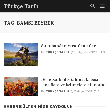
Türkçe Tarih
TAG: BAMSI BEYREK
Su ruhundan yaratılan atlar
By
TÜRKÇE TARIH
15 Ağustos 2018
0
Dede Korkud kitabındaki bazı
motiflere ve kelimelere ait notlar
By
TÜRKÇE TARIH
7 Mayıs 2015
0
HABER BÜLTENIMIZE KAYDOLUN