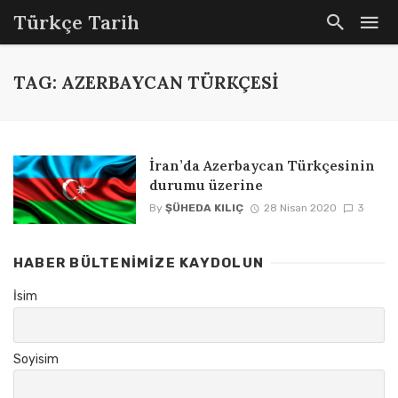
Türkçe Tarih
TAG: AZERBAYCAN TÜRKÇESI
İran’da Azerbaycan Türkçesinin
durumu üzerine
By
ŞÜHEDA KILIÇ
28 Nisan 2020
3
HABER BÜLTENIMIZE KAYDOLUN
İsim
Soyisim