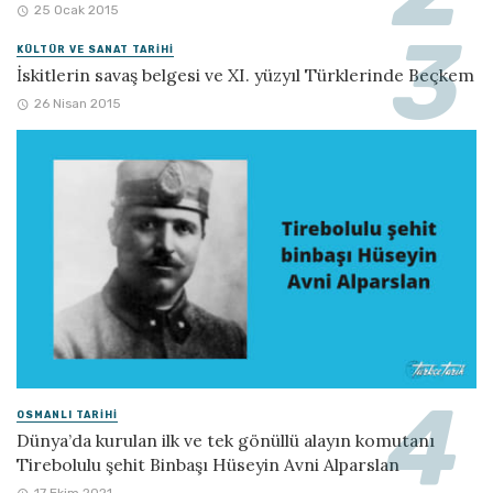
25 Ocak 2015
KÜLTÜR VE SANAT TARIHI
İskitlerin savaş belgesi ve XI. yüzyıl Türklerinde Beçkem
26 Nisan 2015
OSMANLI TARIHI
Dünya’da kurulan ilk ve tek gönüllü alayın komutanı
Tirebolulu şehit Binbaşı Hüseyin Avni Alparslan