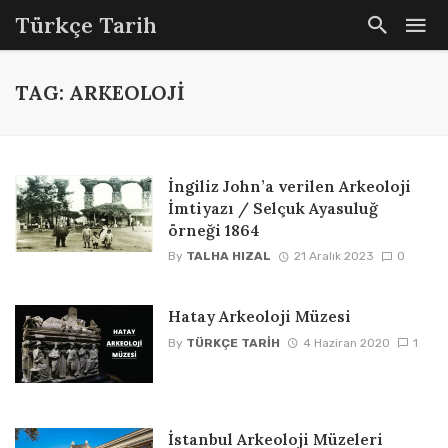
Türkçe Tarih
TAG: ARKEOLOJI
İngiliz John’a verilen Arkeoloji
İmtiyazı / Selçuk Ayasuluğ
örneği 1864
By
TALHA HIZAL
21 Aralık 2023
0
Hatay Arkeoloji Müzesi
By
TÜRKÇE TARIH
4 Haziran 2020
1
İstanbul Arkeoloji Müzeleri