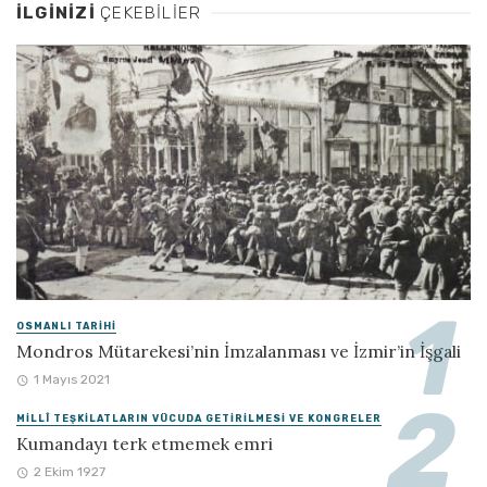
İLGINIZI
ÇEKEBILIER
OSMANLI TARIHI
Mondros Mütarekesi’nin İmzalanması ve İzmir’in İşgali
1 Mayıs 2021
MILLÎ TEŞKILATLARIN VÜCUDA GETIRILMESI VE KONGRELER
Kumandayı terk etmemek emri
2 Ekim 1927