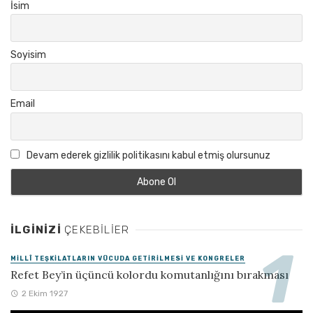
İsim
Soyisim
Email
Devam ederek gizlilik politikasını kabul etmiş olursunuz
İLGINIZI
ÇEKEBILIER
MILLÎ TEŞKILATLARIN VÜCUDA GETIRILMESI VE KONGRELER
Refet Bey’in üçüncü kolordu komutanlığını bırakması
2 Ekim 1927