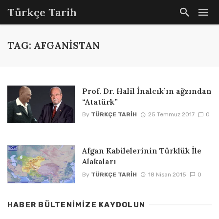
Türkçe Tarih
TAG: AFGANISTAN
Prof. Dr. Halil İnalcık’ın ağzından
“Atatürk”
By
TÜRKÇE TARIH
25 Temmuz 2017
0
Afgan Kabilelerinin Türklük İle
Alakaları
By
TÜRKÇE TARIH
18 Nisan 2015
0
HABER BÜLTENIMIZE KAYDOLUN