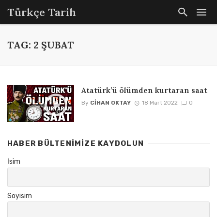
Türkçe Tarih
TAG: 2 ŞUBAT
Atatürk’ü ölümden kurtaran saat
By
CIHAN OKTAY
18 Mart 2022
0
HABER BÜLTENIMIZE KAYDOLUN
İsim
Soyisim