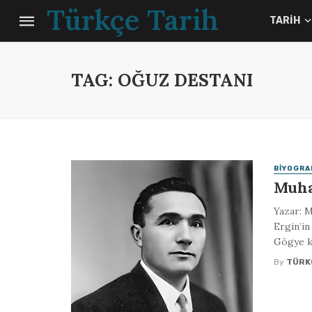
Türkçe Tarih
TARIH
TAG: OĞUZ DESTANI
BIYOGRA
Muha
Yazar: 
Ergin’in
Gögye k
By
TÜRK