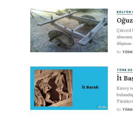
KÜLTÜR 
Oğuz 
Çürced K
ulusunu.
düşman .
By
TÜRK
TÜRK DE
İt Ba
Kuzey ve
bulunduğ
Türkleri
By
TÜRK