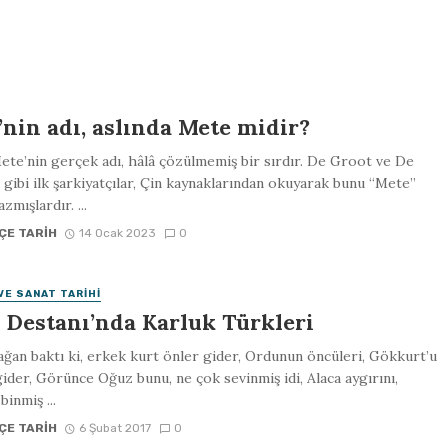
nin adı, aslında Mete midir?
ete’nin gerçek adı, hâlâ çözülmemiş bir sırdır. De Groot ve De
gibi ilk şarkiyatçılar, Çin kaynaklarından okuyarak bunu “Mete”
zmışlardır. ...
ÇE TARIH
14 Ocak 2023
0
VE SANAT TARIHI
 Destanı’nda Karluk Türkleri
an baktı ki, erkek kurt önler gider, Ordunun öncüleri, Gökkurt’u
ider, Görünce Oğuz bunu, ne çok sevinmiş idi, Alaca aygırını,
binmiş ...
ÇE TARIH
6 Şubat 2017
0