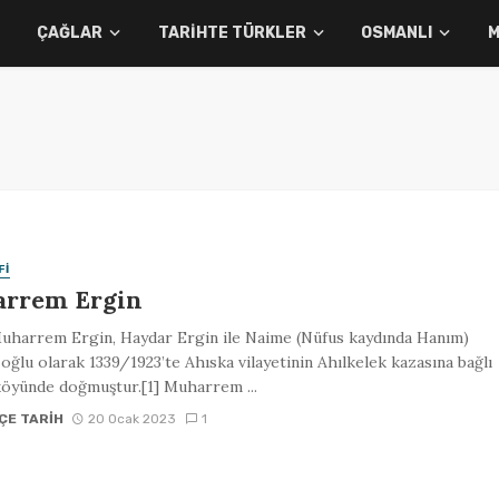
ÇAĞLAR
TARIHTE TÜRKLER
OSMANLI
M
FI
rrem Ergin
Muharrem Ergin, Haydar Ergin ile Naime (Nüfus kaydında Hanım)
 oğlu olarak 1339/1923’te Ahıska vilayetinin Ahılkelek kazasına bağlı
öyünde doğmuştur.[1] Muharrem ...
ÇE TARIH
20 Ocak 2023
1