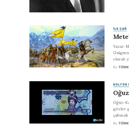
İLK ÇAĞ
Mete’
Yazar: M
Guignes 
olarak ya
By
TÜRK
KÜLTÜR 
Oğuz
Oğuz-Kağ
gözler g
çabucak 
By
TÜRK