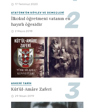
17 Temmuz 2020
ATATÜRK'ÜN SÖYLEV VE DEMEÇLERI
İlkokul öğretmeni vatanın en
hayırlı öğesidir
2 Mayıs 2018
ASKERI TARIH
Kût’ül-Amâre Zaferi
29 Nisan 2019