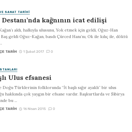
VE SANAT TARIHI
Destanı’nda kağnının icat edilişi
ağan’ı aldı, halkıyla ulusunu, Yok etmek için geldi, Oğuz-Han
 Baş geldi Oğuz-Kağan, basdı Çürced Hanı’nı, Ok ile kılıç ile, döktü
..
ÇE TARIH
1 Şubat 2017
0
STANLARI
şlı Ulus efsanesi
 Doğu Türklerinin folklorunda “İt başlı sığır ayaklı” bir ulus
u hakkında çok yaygın bir efsane vardır. Başkurtlarda ve Sibirya
nde bu ...
ÇE TARIH
16 Nisan 2015
0