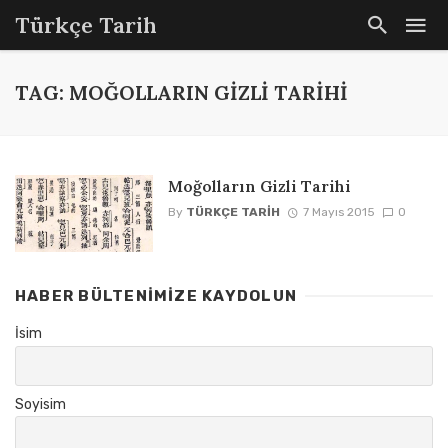
Türkçe Tarih
TAG: MOĞOLLARIN GIZLI TARIHI
Moğolların Gizli Tarihi
By
TÜRKÇE TARIH
7 Mayıs 2015
0
HABER BÜLTENIMIZE KAYDOLUN
İsim
Soyisim