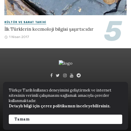
KÜLTÜR VE SANAT TARIHI
İlk Türklerin kozmoloji bilgisi şaşırtıcıdır
1 Nisan 2017
Türkçe Tarih kullanıcı deneyimini geliştirmek ve internet
sitesinin verimli çalışmasını sağlamak amacıyla çerezler
Türkçe Tarih © 2023.
kullanmaktadır.
Detaylı bilgi için çerez politikamızı inceleyebilirsiniz.
ANASAYFA
NUTUK
KITAPLAR
TARIH TERIMLERI SÖZLÜĞÜ
YAZARLAR
Tamam