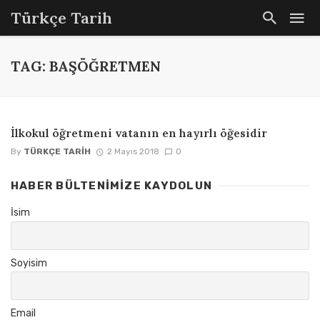
Türkçe Tarih
TAG: BAŞÖĞRETMEN
İlkokul öğretmeni vatanın en hayırlı öğesidir
By
TÜRKÇE TARIH
2 Mayıs 2018
0
HABER BÜLTENIMIZE KAYDOLUN
İsim
Soyisim
Email