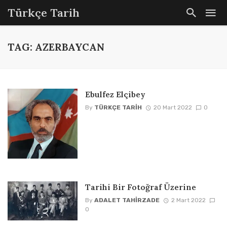
Türkçe Tarih
TAG: AZERBAYCAN
Ebulfez Elçibey
By
TÜRKÇE TARIH
20 Mart 2022
0
Tarihi Bir Fotoğraf Üzerine
By
ADALET TAHIRZADE
2 Mart 2022
0