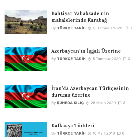
Bahtiyar Vahabzade’nin
makalelerinde Karabağ
By
TÜRKÇE TARIH
15 Temmuz 2020
0
Azerbaycan’ın İşgali Üzerine
By
TÜRKÇE TARIH
5 Temmuz 2020
0
İran’da Azerbaycan Türkçesinin
durumu üzerine
By
ŞÜHEDA KILIÇ
28 Nisan 2020
3
Kafkasya Türkleri
By
TÜRKÇE TARIH
10 Mart 2018
0