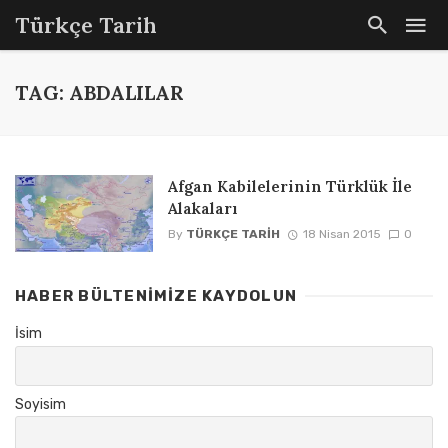
Türkçe Tarih
TAG: ABDALILAR
Afgan Kabilelerinin Türklük İle
Alakaları
By
TÜRKÇE TARIH
18 Nisan 2015
0
HABER BÜLTENIMIZE KAYDOLUN
İsim
Soyisim