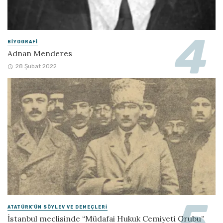
BIYOGRAFI
Adnan Menderes
28 Şubat 2022
ATATÜRK'ÜN SÖYLEV VE DEMEÇLERI
İstanbul meclisinde “Müdafai Hukuk Cemiyeti Grubu”