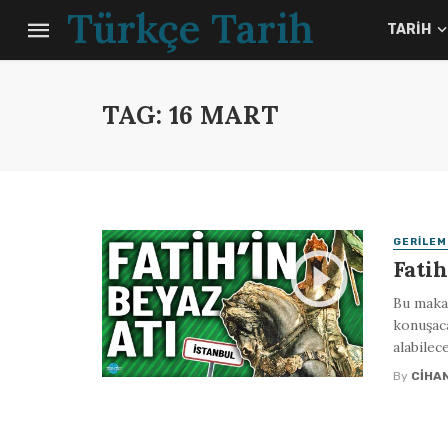
Türkçe Tarih
TARIH
TAG: 16 MART
GERILEM
Fatih
Bu makal
konuşaca
alabilec
By
CIHA