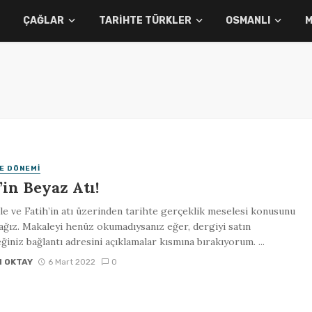
ÇAĞLAR
TARIHTE TÜRKLER
OSMANLI
M
E DÖNEMI
’in Beyaz Atı!
e ve Fatih’in atı üzerinden tarihte gerçeklik meselesi konusunu
ğız. Makaleyi henüz okumadıysanız eğer, dergiyi satın
eğiniz bağlantı adresini açıklamalar kısmına bırakıyorum. ...
N OKTAY
6 Mart 2022
0