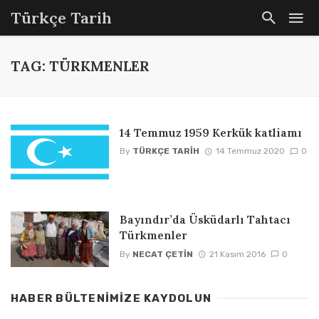
Türkçe Tarih
TAG: TÜRKMENLER
14 Temmuz 1959 Kerkük katliamı
By
TÜRKÇE TARIH
14 Temmuz 2020
0
Bayındır’da Üsküdarlı Tahtacı
Türkmenler
By
NECAT ÇETIN
21 Kasım 2016
0
HABER BÜLTENIMIZE KAYDOLUN